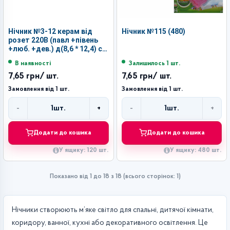
Нічник №3-12 керам від
Нічник №115 (480)
розет 220В (павл +півень
+люб. +дев.) д(8,6 * 12,4) см
в кор. (120)
В наявності
Залишилось 1 шт.
7,65 грн
/ шт.
7,65 грн
/ шт.
Замовлення від 1 шт.
Замовлення від 1 шт.
-
+
-
+
1
шт.
1
шт.
Кількість
Кількість
Додати до кошика
Додати до кошика
У ящику: 120 шт.
У ящику: 480 шт.
Показано від 1 до 18 з 18 (всього сторінок: 1)
Нічники створюють м’яке світло для спальні, дитячої кімнати,
коридору, ванної, кухні або декоративного освітлення. Це