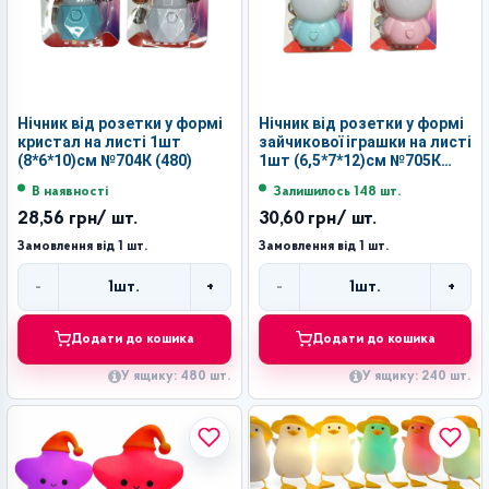
Нічник від розетки у формі
Нічник від розетки у формі
кристал на листі 1шт
зайчикової іграшки на листі
(8*6*10)см №704К (480)
1шт (6,5*7*12)см №705К
(240)
В наявності
Залишилось 148 шт.
28,56 грн
/ шт.
30,60 грн
/ шт.
Замовлення від 1 шт.
Замовлення від 1 шт.
-
+
-
+
1
шт.
1
шт.
Кількість
Кількість
Додати до кошика
Додати до кошика
У ящику: 480 шт.
У ящику: 240 шт.