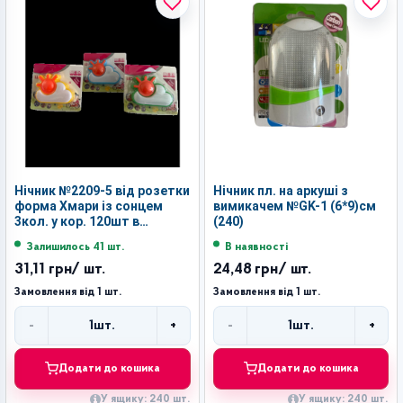
Нічник №2209-5 від розетки
Нічник пл. на аркуші з
форма Хмари із сонцем
вимикачем №GK-1 (6*9)см
3кол. у кор. 120шт в
(240)
середній коробці (240)
Залишилось 41 шт.
В наявності
31,11 грн
/ шт.
24,48 грн
/ шт.
Замовлення від 1 шт.
Замовлення від 1 шт.
-
+
-
+
1
шт.
1
шт.
Кількість
Кількість
Додати до кошика
Додати до кошика
У ящику: 240 шт.
У ящику: 240 шт.