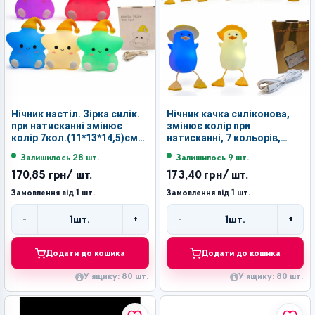
Нічник настіл. Зірка силік.
Нічник качка силіконова,
при натисканні змінює
змінює колір при
колір 7кол.(11*13*14,5)см
натисканні, 7 кольорів,
№ZH-156 (80)
8,5х9х13,5 см №ZН-117 (80)
Залишилось 28 шт.
Залишилось 9 шт.
170,85 грн
/ шт.
173,40 грн
/ шт.
Замовлення від 1 шт.
Замовлення від 1 шт.
-
+
-
+
1
шт.
1
шт.
Кількість
Кількість
Додати до кошика
Додати до кошика
У ящику: 80 шт.
У ящику: 80 шт.