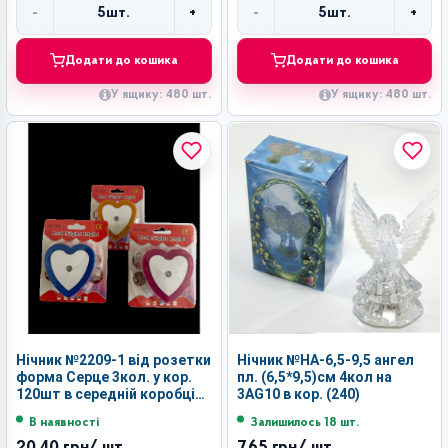
-
+
-
+
5
шт.
5
шт.
Кількість
Кількість
Додати до кошика
Додати до кошика
У ящику: 480 шт.
У ящику: 480 шт.
Нічник №2209-1 від розетки
Нічник №НА-6,5-9,5 ангел
форма Серце 3кол. у кор.
пл. (6,5*9,5)см 4кол на
120шт в середній коробці
3AG10 в кор. (240)
(6.5*6*6.5)см (480)
В наявності
Залишилось 18 шт.
20,40 грн
/ шт.
7,65 грн
/ шт.