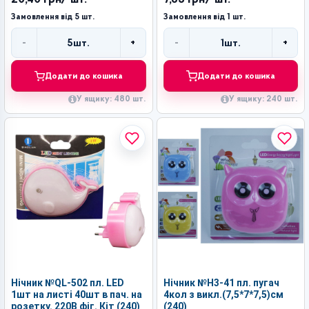
Замовлення від 5 шт.
Замовлення від 1 шт.
-
+
-
+
5
шт.
1
шт.
Кількість
Кількість
Додати до кошика
Додати до кошика
У ящику: 480 шт.
У ящику: 240 шт.
Нічник №QL-502 пл. LED
Нічник №Н3-41 пл. пугач
1шт на листі 40шт в пач. на
4кол з викл.(7,5*7*7,5)см
розетку. 220В фіг. Кіт (240)
(240)