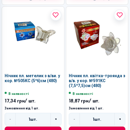
Нічник пл. метелик з в/ви. у
Нічник пл. квітка-троянда з
кор. №505KC (5*6)см (480)
в/в. у кор. №591KC
(7,5*7,5)см (480)
В наявності
В наявності
17,34 грн
/ шт.
18,87 грн
/ шт.
Замовлення від 1 шт.
Замовлення від 1 шт.
-
+
-
+
1
шт.
1
шт.
Кількість
Кількість