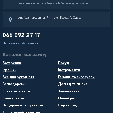
Замовлення на сайті приймаємо 24/7, обробка - у робочий час.
смт. Авангард, ринок 7-км, вул. Базова, 1, Одеса
066 092 27 17
Надіслати повідомлення
Каталог магазину
Батарейки
Посуд
Іграшки
Інструменти
Все для рукоділля
Гаманці та аксесуари
Господарські
Догляд та гігієна
Електротовари
Запальнички
Канцтовари
Новий рік
Подарунки та сувеніри
Сад і город
Спортивний інвентар