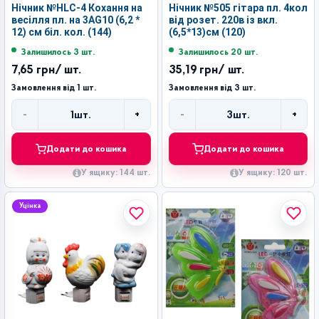
Нічник №HLC-4 Кохання на
Нічник №505 гітара пл. 4кол
весілля пл. на 3AG10 (6,2 *
від розет. 220в із вкл.
12) см біл. кол. (144)
(6,5*13)см (120)
Залишилось 3 шт.
Залишилось 20 шт.
7,65 грн
/ шт.
35,19 грн
/ шт.
Замовлення від 1 шт.
Замовлення від 3 шт.
-
+
-
+
1
шт.
3
шт.
Кількість
Кількість
Додати до кошика
Додати до кошика
У ящику: 144 шт.
У ящику: 120 шт.
Уцінка