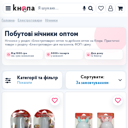
Знайти
Головна
Електротовари
Нічники
Побутові нічники оптом
Нічники у розділі «Електротовари» оптом та дрібним оптом на Knopa. Практичні
товари з розділу «Електротовари» для магазинів, ФОП і дому.
Від 1000 грн
5000+ товарів
Для дому
мін. сума замовлення
у наявності
та бізнесу
Сортувати:
Категорії та фільтр
За замовчуванням
Показати