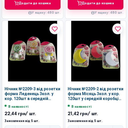
Додати до кошика
Додати до кошика
У ящику: 480 шт.
У ящику: 480 шт.
Нічник №2209-3 від розетки
Нічник №2209-2 від розетки
форма Леденець 3кол. у
форма Місяць 3кол. у кор.
кор. 120шт в середній
120шт у середній коробці
коробці (5,5*5,5*9)см (480)
(6*4*8,5)см (480)
В наявності
В наявності
22,44 грн
/ шт.
21,42 грн
/ шт.
Замовлення від 5 шт.
Замовлення від 5 шт.