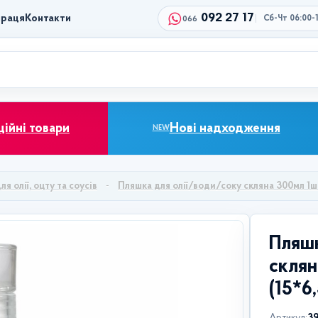
092 27 17
праця
Контакти
Сб-Чт 06:00-
066
ційні товари
Нові надходження
NEW
я олії, оцту та соусів
Пляшка для олії/води/соку скляна 300мл 1шт
Пляшк
склян
(15*6