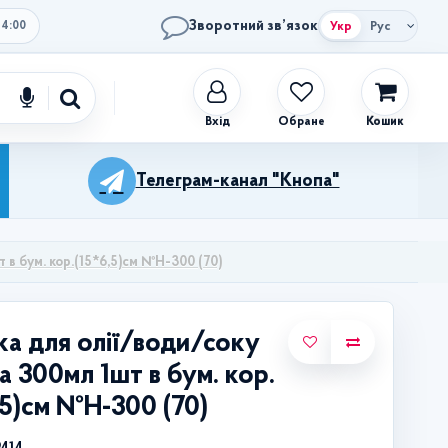
Зворотний зв’язок
Укр
Рус
14:00
Обране
Кошик
Телеграм-канал "Кнопа"
 в бум. кор.(15*6,5)см №Н-300 (70)
а для олії/води/соку
а 300мл 1шт в бум. кор.
,5)см №Н-300 (70)