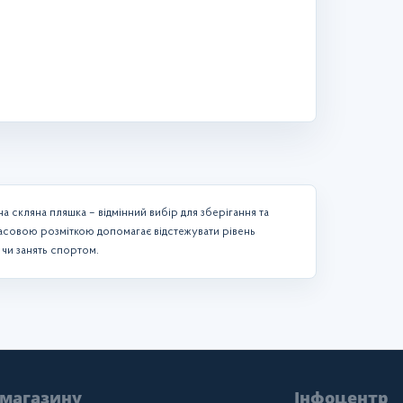
а скляна пляшка – відмінний вибір для зберігання та
мчасовою розміткою допомагає відстежувати рівень
 чи занять спортом.
 магазину
Інфоцентр