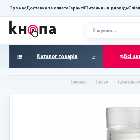
Про нас
Доставка та оплата
Гарантії
Питання - відповідь
Спів
Каталог товарів
Всі ак
Посуд
Дозатори дл