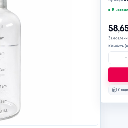
Артикул:
3
В наявно
58,6
Замовлення
Кількість (ш
-
У ящи