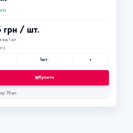
9414
сті
5 грн
/ шт.
 від 1 шт.
т.)
+
1
шт.
Кількість
Купити
ку: 70 шт.