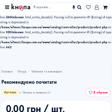
Unknown
: html_entity_decode(): Passing null to parameter #1 ($string) of type string is
deprecated in
Знайти
/home/a7most/knopa.com.ua/www/catalog/controller/product/product.php
on
line
260
Unknown
: html_entity_decode(): Passing null to parameter #1 ($string) of type
string is deprecated in
/home/a7most/knopa.com.ua/www/catalog/controller/product/product.php
on
line
303
Unknown
: html_entity_decode(): Passing null to parameter #1 ($string) of type
string is deprecated in
/home/a7most/knopa.com.ua/www/catalog/controller/product/product.php
on
line
442
Посуд
Чайники та кавоварки
Рекомендуємо почитати
В обране
Немає в наявності
Артикул:
0,00 грн
/ шт.