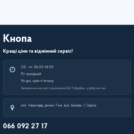
Кнопа
Кращі ціни та відмінний сервіс!
Сб - чт: 06:00-14:00
Пт: вихідний
Усі дні, крім п’ятниці
Замовлення на сайті приймаємо 24/7, обробка - у робочий час.
смт. Авангард, ринок 7-км, вул. Базова, 1, Одеса
066 092 27 17