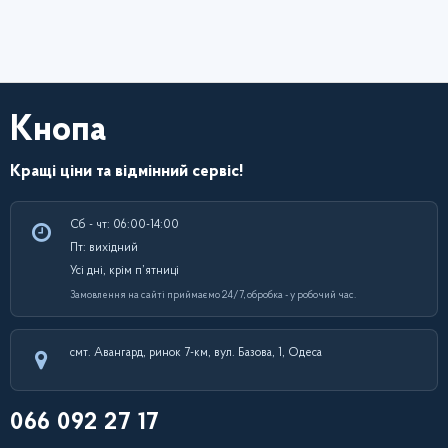
Кнопа
Кращі ціни та відмінний сервіс!
Сб - чт: 06:00-14:00
Пт: вихідний
Усі дні, крім п’ятниці
Замовлення на сайті приймаємо 24/7, обробка - у робочий час.
смт. Авангард, ринок 7-км, вул. Базова, 1, Одеса
066 092 27 17