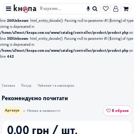
Unknown
: html_entity_decode(): Passing null to parameter #1 ($string) of type string is
deprecated in
Знайти
/home/a7most/knopa.com.ua/www/catalog/controller/product/product.php
on
line
260
Unknown
: html_entity_decode(): Passing null to parameter #1 ($string) of type
string is deprecated in
/home/a7most/knopa.com.ua/www/catalog/controller/product/product.php
on
line
303
Unknown
: html_entity_decode(): Passing null to parameter #1 ($string) of type
string is deprecated in
/home/a7most/knopa.com.ua/www/catalog/controller/product/product.php
on
line
442
Посуд
Чайники та кавоварки
Рекомендуємо почитати
В обране
Немає в наявності
Артикул:
0,00 грн
/ шт.