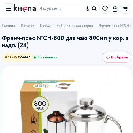
Знайти
Каталог
Посуд
Чайники та кавоварки
Френч-прес №СН-800
Френч-прес №СН-800 для чаю 800мл у кор. з
надп. (24)
В обране
Артикул:
23343
В наявності