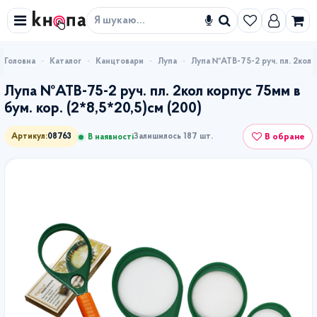
Знайти
Каталог
Канцтовари
Лупа
Лупа №АТВ-75-2 руч. пл. 2кол к
Лупа №АТВ-75-2 руч. пл. 2кол корпус 75мм в
бум. кор. (2*8,5*20,5)см (200)
В обране
Артикул:
08763
Залишилось 187 шт.
В наявності