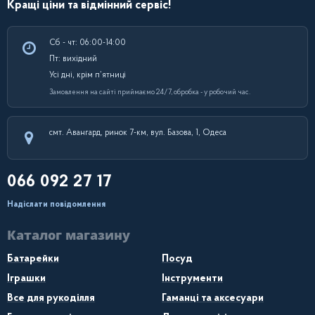
Кращі ціни та відмінний сервіс!
Сб - чт: 06:00-14:00
Пт: вихідний
Усі дні, крім п’ятниці
Замовлення на сайті приймаємо 24/7, обробка - у робочий час.
смт. Авангард, ринок 7-км, вул. Базова, 1, Одеса
066 092 27 17
Надіслати повідомлення
Каталог магазину
Батарейки
Посуд
Іграшки
Інструменти
Все для рукоділля
Гаманці та аксесуари