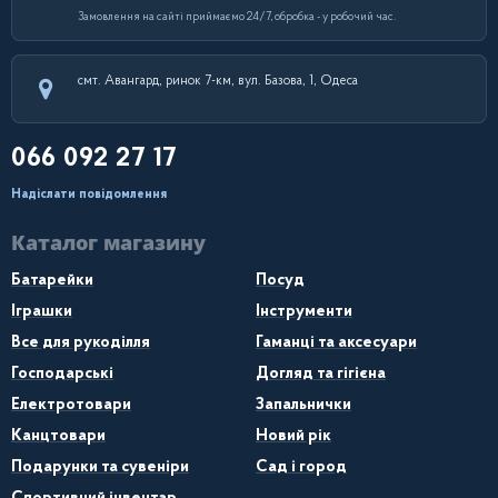
Замовлення на сайті приймаємо 24/7, обробка - у робочий час.
смт. Авангард, ринок 7-км, вул. Базова, 1, Одеса
066 092 27 17
Надіслати повідомлення
Каталог магазину
Батарейки
Посуд
Іграшки
Інструменти
Все для рукоділля
Гаманці та аксесуари
Господарські
Догляд та гігієна
Електротовари
Запальнички
Канцтовари
Новий рік
Подарунки та сувеніри
Сад і город