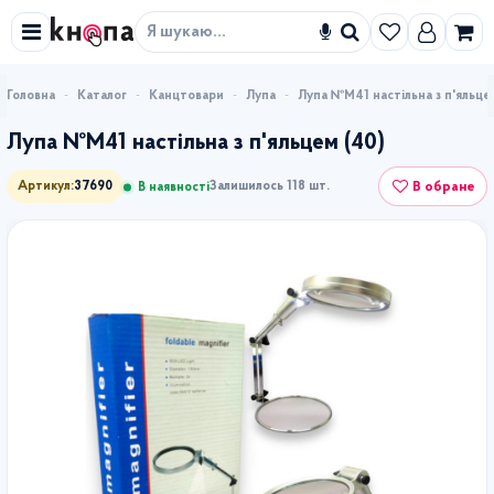
Знайти
Каталог
Канцтовари
Лупа
Лупа №М41 настільна з п'яльце
Лупа №М41 настільна з п'яльцем (40)
В обране
Артикул:
37690
Залишилось 118 шт.
В наявності