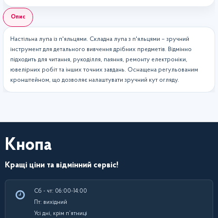
Опис
Настільна лупа із п'яльцями. Складна лупа з п'яльцями – зручний
інструмент для детального вивчення дрібних предметів. Відмінно
підходить для читання, рукоділля, паяння, ремонту електроніки,
ювелірних робіт та інших точних завдань. Оснащена регульованим
кронштейном, що дозволяє налаштувати зручний кут огляду.
Кнопа
Кращі ціни та відмінний сервіс!
Сб - чт: 06:00-14:00
Пт: вихідний
Усі дні, крім п’ятниці