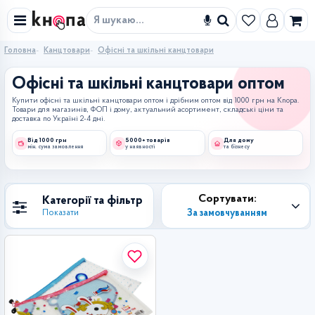
Знайти
Головна
Канцтовари
Офісні та шкільні канцтовари
Офісні та шкільні канцтовари оптом
Купити офісні та шкільні канцтовари оптом і дрібним оптом від 1000 грн на Knopa.
Товари для магазинів, ФОП і дому, актуальний асортимент, складські ціни та
доставка по Україні 2-4 дні.
Від 1000 грн
5000+ товарів
Для дому
мін. сума замовлення
у наявності
та бізнесу
Сортувати:
Категорії та фільтр
За замовчуванням
Показати