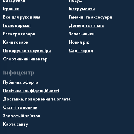
Батарейки
Посуд
Іграшки
Інструменти
Все для рукоділля
Гаманці та аксесуари
Господарські
Догляд та гігієна
Електротовари
Запальнички
Канцтовари
Новий рік
Подарунки та сувеніри
Сад і город
Спортивний інвентар
Інфоцентр
Публічна оферта
Політика конфіденційності
Доставка, повернення та оплата
Статті та новини
Зворотній зв’язок
Карта сайту