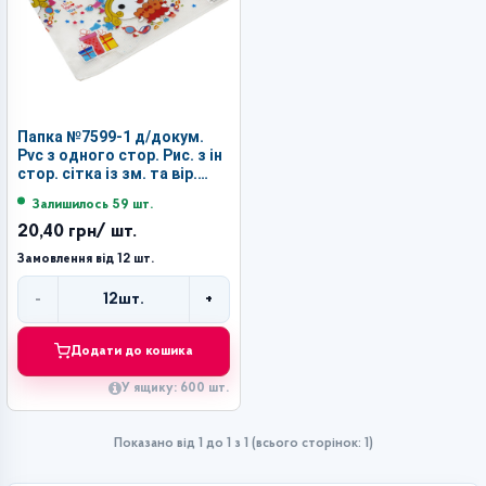
Папка №7599-1 д/докум.
Pvc з одного стор. Рис. з ін
стор. сітка із зм. та вір.
12шт в кл А4 (600)
Залишилось 59 шт.
20,40 грн
/ шт.
Замовлення від 12 шт.
-
+
12
шт.
Кількість
Додати до кошика
У ящику: 600 шт.
Показано від 1 до 1 з 1 (всього сторінок: 1)