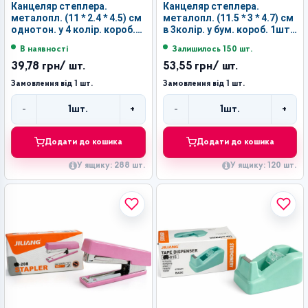
Канцеляр степлера.
Канцеляр степлера.
металопл. (11 * 2.4 * 4.5) см
металопл. (11.5 * 3 * 4.7) см
однотон. у 4 колір. короб.
в 3колір. у бум. короб. 1шт
1шт для скоби10 №209
для скоби 24/6 №399 (120)
В наявності
Залишилось 150 шт.
(288)
39,78 грн
/ шт.
53,55 грн
/ шт.
Замовлення від 1 шт.
Замовлення від 1 шт.
-
+
-
+
1
шт.
1
шт.
Кількість
Кількість
Додати до кошика
Додати до кошика
У ящику: 288 шт.
У ящику: 120 шт.