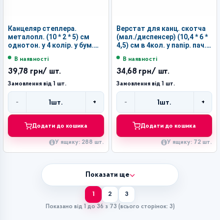
Канцеляр степлера.
Верстат для канц. скотча
металопл. (10 * 2 * 5) см
(мал./диспенсер) (10,4 * 6 *
однотон. у 4 колір. у бум.
4,5) см в 4кол. у папір. пач.
короб. 1шт для скоби 10
1шт №015 (72)
В наявності
В наявності
№208 (288)
39,78 грн
/ шт.
34,68 грн
/ шт.
Замовлення від 1 шт.
Замовлення від 1 шт.
-
+
-
+
1
шт.
1
шт.
Кількість
Кількість
Додати до кошика
Додати до кошика
У ящику: 288 шт.
У ящику: 72 шт.
Показати ще
1
2
3
Показано від 1 до 36 з 73 (всього сторінок: 3)