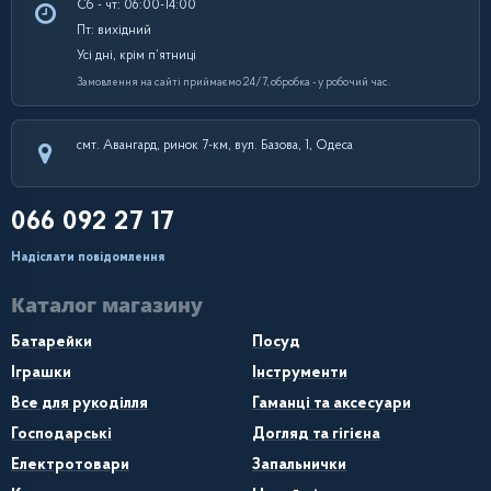
Сб - чт: 06:00-14:00
Пт: вихідний
Усі дні, крім п’ятниці
Замовлення на сайті приймаємо 24/7, обробка - у робочий час.
смт. Авангард, ринок 7-км, вул. Базова, 1, Одеса
066 092 27 17
Надіслати повідомлення
Каталог магазину
Батарейки
Посуд
Іграшки
Інструменти
Все для рукоділля
Гаманці та аксесуари
Господарські
Догляд та гігієна
Електротовари
Запальнички