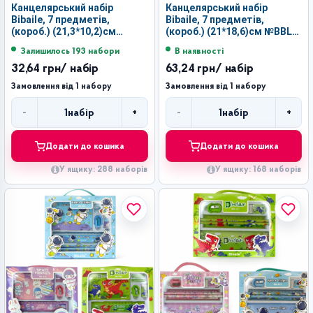
Канцелярський набір
Канцелярський набір
Bibaile, 7 предметів,
Bibaile, 7 предметів,
(короб.) (21,3*10,2)см
(короб.) (21*18,6)см №BBL-
№BBL-824 (288)
822 (168)
Залишилось 193 набори
В наявності
32,64 грн
/ набір
63,24 грн
/ набір
Замовлення від 1 набору
Замовлення від 1 набору
-
+
-
+
1
набір
1
набір
Кількість
Кількість
Додати до кошика
Додати до кошика
У ящику: 288 наборів
У ящику: 168 наборів