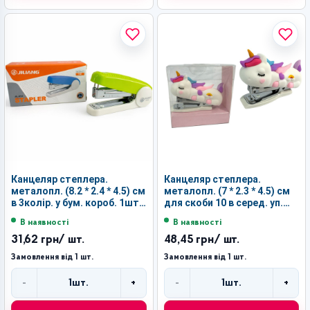
Канцеляр степлера.
Канцеляр степлера.
металопл. (8.2 * 2.4 * 4.5) см
металопл. (7 * 2.3 * 4.5) см
в 3колір. у бум. короб. 1шт
для скоби 10 в серед. уп.
для скоби 10 №213 (360)
24шт дестк. №JL-300 (288)
В наявності
В наявності
31,62 грн
/ шт.
48,45 грн
/ шт.
Замовлення від 1 шт.
Замовлення від 1 шт.
-
+
-
+
1
шт.
1
шт.
Кількість
Кількість