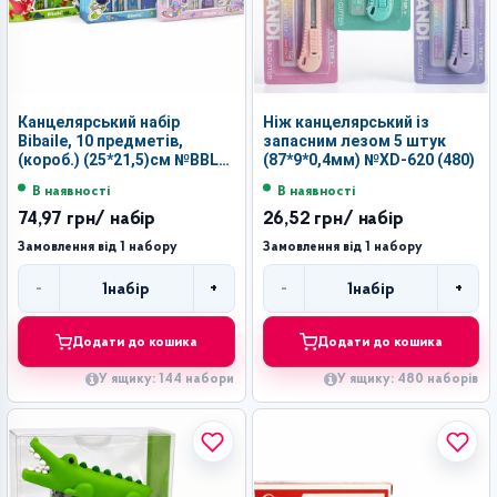
Канцелярський набір
Ніж канцелярський із
Bibaile, 10 предметів,
запасним лезом 5 штук
(короб.) (25*21,5)см №BBL-
(87*9*0,4мм) №XD-620 (480)
823 (144)
В наявності
В наявності
74,97 грн
/ набір
26,52 грн
/ набір
Замовлення від 1 набору
Замовлення від 1 набору
-
+
-
+
1
набір
1
набір
Кількість
Кількість
Додати до кошика
Додати до кошика
У ящику: 144 набори
У ящику: 480 наборів