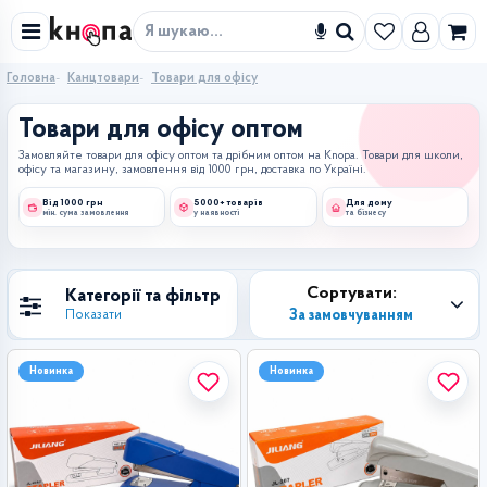
Знайти
Головна
Канцтовари
Товари для офісу
Товари для офісу оптом
Замовляйте товари для офісу оптом та дрібним оптом на Knopa. Товари для школи,
офісу та магазину, замовлення від 1000 грн, доставка по Україні.
Від 1000 грн
5000+ товарів
Для дому
мін. сума замовлення
у наявності
та бізнесу
Сортувати:
Категорії та фільтр
За замовчуванням
Показати
Новинка
Новинка