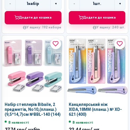
-
+
-
+
1
набір
1
шт.
Кількість
Кількість
Додати до кошика
Додати до кошика
У ящику: 192 набори
У ящику: 240 шт.
Набір степлерів Bibaile, 2
Канцелярський ніж
предметів, No10,(планш.)
XIDA,18MM (планш.) № XD-
(9,5*14,7)см №BBL-140 (144)
621 (400)
В наявності
В наявності
37,74 грн
/ набір
22,44 грн
/ шт.