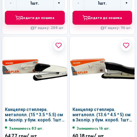
-
+
-
+
1
шт.
1
шт.
Кількість
Кількість
Додати до кошика
Додати до кошика
У ящику: 288 шт.
У ящику: 96 шт.
Канцеляр степлера.
Канцеляр степлера.
металопл. (15 * 3.5 * 5.5) см
металопл. (13.6 * 4.5 * 5) см
в 4колір. у бум. короб. 1шт
в 3колір. у бум. короб. 1шт
для скоби 24/6 №506-8 (96)
для скоби 24/6 №266 (120)
Залишилось 83 шт.
Залишилось 16 шт.
64,77 грн
/ шт.
60,18 грн
/ шт.