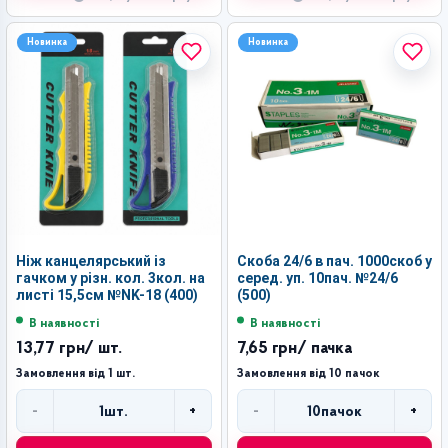
Новинка
Новинка
Ніж канцелярський із
Скоба 24/6 в пач. 1000скоб у
гачком у різн. кол. 3кол. на
серед. уп. 10пач. №24/6
листі 15,5см №NK-18 (400)
(500)
В наявності
В наявності
13,77 грн
/ шт.
7,65 грн
/ пачка
Замовлення від 1 шт.
Замовлення від 10 пачок
-
+
-
+
1
шт.
10
пачок
Кількість
Кількість