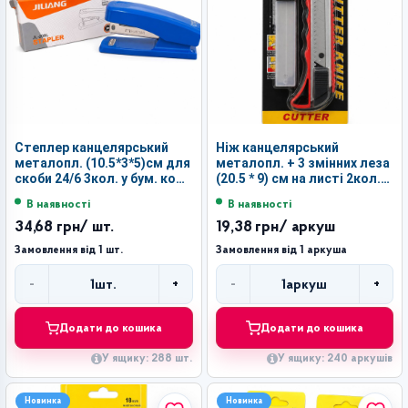
Степлер канцелярський
Ніж канцелярський
металопл. (10.5*3*5)см для
металопл. + 3 змінних леза
скоби 24/6 3кол. у бум. кол.
(20.5 * 9) см на листі 2кол.
коробці №JL-209L (288)
№AD229 (240)
В наявності
В наявності
34,68 грн
/ шт.
19,38 грн
/ аркуш
Замовлення від 1 шт.
Замовлення від 1 аркуша
-
+
-
+
1
шт.
1
аркуш
Кількість
Кількість
Додати до кошика
Додати до кошика
У ящику: 288 шт.
У ящику: 240 аркушів
Новинка
Новинка