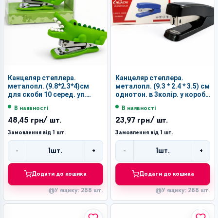
Канцеляр степлера.
Канцеляр степлера.
металопл. (9.8*2.3*4)см
металопл. (9.3 * 2.4 * 3.5) см
для скоби 10 серед. уп.
однотон. в 3колір. у короб.
24шт дестк. №JL-302 (288)
1шт для скоби 10 №274
В наявності
В наявності
(288)
48,45 грн
/ шт.
23,97 грн
/ шт.
Замовлення від 1 шт.
Замовлення від 1 шт.
-
+
-
+
1
шт.
1
шт.
Кількість
Кількість
Додати до кошика
Додати до кошика
У ящику: 288 шт.
У ящику: 288 шт.