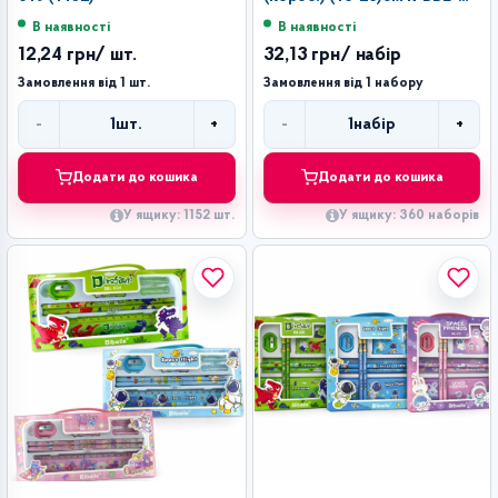
827 (360)
В наявності
В наявності
12,24 грн
/ шт.
32,13 грн
/ набір
Замовлення від 1 шт.
Замовлення від 1 набору
-
+
-
+
1
шт.
1
набір
Кількість
Кількість
Додати до кошика
Додати до кошика
У ящику: 1152 шт.
У ящику: 360 наборів