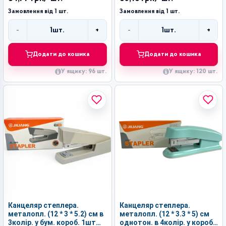
Замовлення від 1 шт.
Замовлення від 1 шт.
-
+
-
+
1
шт.
1
шт.
Кількість
Кількість
Додати до кошика
Додати до кошика
У ящику: 96 шт.
У ящику: 120 шт.
Канцеляр степлера.
Канцеляр степлера.
металопл. (12 * 3 * 5.2) см в
металопл. (12 * 3.3 * 5) см
3колір. у бум. короб. 1шт
однотон. в 4колір. у короб.