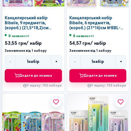
Канцелярський набір
Канцелярський набір
Bibaile, 9 предметів,
Bibaile, 6 предметів,
(короб.) (21,5*18,2)см
(короб.) (21*16)см №BBL-
№BBL-826 (192)
821 (192)
В наявності
В наявності
53,55 грн
/ набір
54,57 грн
/ набір
Замовлення від 1 набору
Замовлення від 1 набору
-
+
-
+
1
набір
1
набір
Кількість
Кількість
Додати до кошика
Додати до кошика
У ящику: 192 набори
У ящику: 192 набори