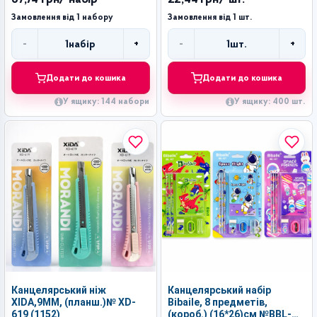
Замовлення від 1 набору
Замовлення від 1 шт.
-
+
-
+
1
набір
1
шт.
Кількість
Кількість
Додати до кошика
Додати до кошика
У ящику: 144 набори
У ящику: 400 шт.
Канцелярський ніж
Канцелярський набір
XIDA,9MM, (планш.)№ XD-
Bibaile, 8 предметів,
619 (1152)
(короб.) (16*26)см №BBL-