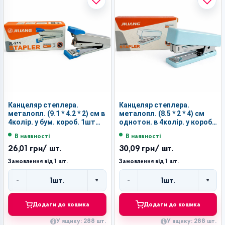
Канцеляр степлера.
Канцеляр степлера.
металопл. (9.1 * 4.2 * 2) см в
металопл. (8.5 * 2 * 4) см
4колір. у бум. короб. 1шт
однотон. в 4колір. у короб.
для скоби 10 №211 (288)
1шт для скоби 10 №208S
В наявності
В наявності
(288)
26,01 грн
/ шт.
30,09 грн
/ шт.
Замовлення від 1 шт.
Замовлення від 1 шт.
-
+
-
+
1
шт.
1
шт.
Кількість
Кількість
Додати до кошика
Додати до кошика
У ящику: 288 шт.
У ящику: 288 шт.