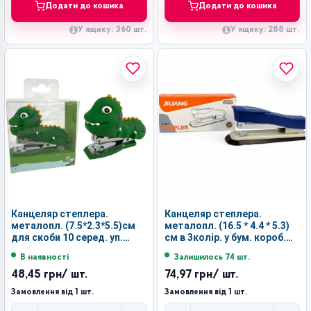
Додати до кошика
Додати до кошика
У ящику: 360 шт.
У ящику: 288 шт.
Канцеляр степлера.
Канцеляр степлера.
металопл. (7.5*2.3*5.5)см
металопл. (16.5 * 4.4 * 5.3)
для скоби 10 серед. уп.
см в 3колір. у бум. короб.
24шт дестк. №JL-301 (288)
1шт для скоби 24/6 №267
В наявності
Залишилось 74 шт.
(96)
48,45 грн
/ шт.
74,97 грн
/ шт.
Замовлення від 1 шт.
Замовлення від 1 шт.