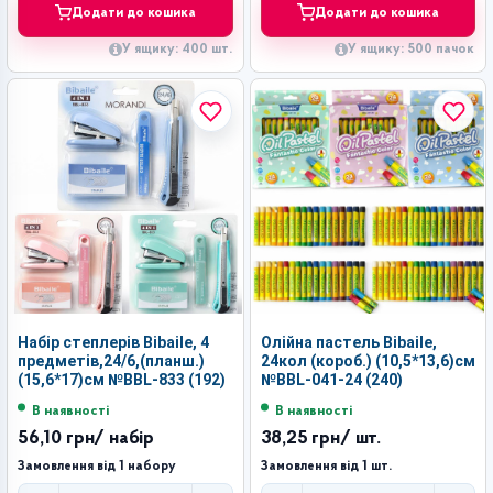
Додати до кошика
Додати до кошика
У ящику: 400 шт.
У ящику: 500 пачок
Набір степлерів Bibaile, 4
Олійна пастель Bibaile,
предметів,24/6,(планш.)
24кол (короб.) (10,5*13,6)см
(15,6*17)см №BBL-833 (192)
№BBL-041-24 (240)
В наявності
В наявності
56,10 грн
/ набір
38,25 грн
/ шт.
Замовлення від 1 набору
Замовлення від 1 шт.