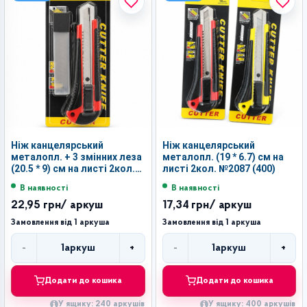
Ніж канцелярський
Ніж канцелярський
металопл. + 3 змінних леза
металопл. (19 * 6.7) см на
(20.5 * 9) см на листі 2кол.
листі 2кол. №2087 (400)
№AD2087 (240)
В наявності
В наявності
22,95 грн
/ аркуш
17,34 грн
/ аркуш
Замовлення від 1 аркуша
Замовлення від 1 аркуша
-
+
-
+
1
аркуш
1
аркуш
Кількість
Кількість
Додати до кошика
Додати до кошика
У ящику: 240 аркушів
У ящику: 400 аркушів