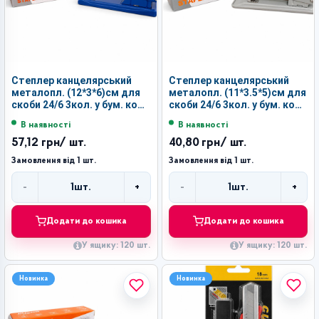
Степлер канцелярський
Степлер канцелярський
металопл. (12*3*6)см для
металопл. (11*3.5*5)см для
скоби 24/6 3кол. у бум. кол.
скоби 24/6 3кол. у бум. кол.
коробці №JL-258 (120)
коробці №JL-207 (120)
В наявності
В наявності
57,12 грн
/ шт.
40,80 грн
/ шт.
Замовлення від 1 шт.
Замовлення від 1 шт.
-
+
-
+
1
шт.
1
шт.
Кількість
Кількість
Додати до кошика
Додати до кошика
У ящику: 120 шт.
У ящику: 120 шт.
Новинка
Новинка