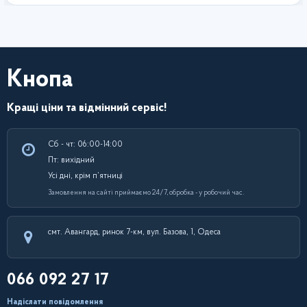
Кнопа
Кращі ціни та відмінний сервіс!
Сб - чт: 06:00-14:00
Пт: вихідний
Усі дні, крім п’ятниці
Замовлення на сайті приймаємо 24/7, обробка - у робочий час.
смт. Авангард, ринок 7-км, вул. Базова, 1, Одеса
066 092 27 17
Надіслати повідомлення