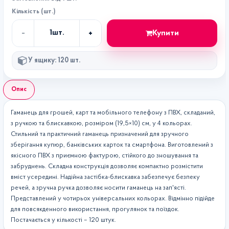
Кількість (шт.)
-
+
Купити
1
шт.
Кількість
У ящику: 120 шт.
Опис
Гаманець для грошей, карт та мобільного телефону з ПВХ, складаний,
з ручкою та блискавкою, розміром (19,5×10) см, у 4 кольорах.
Стильний та практичний гаманець призначений для зручного
зберігання купюр, банківських карток та смартфона. Виготовлений з
якісного ПВХ з приємною фактурою, стійкого до зношування та
забруднень. Складна конструкція дозволяє компактно розмістити
вміст усередині. Надійна застібка-блискавка забезпечує безпеку
речей, а зручна ручка дозволяє носити гаманець на зап'ясті.
Представлений у чотирьох універсальних кольорах. Відмінно підійде
для повсякденного використання, прогулянок та поїздок.
Постачається у кількості – 120 штук.