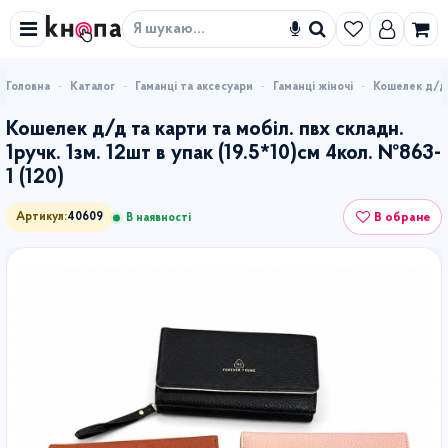
Знайти
Каталог
Гаманці та аксесуари
Гаманці жіночі
Кошелек д/д т
Кошелек д/д та карти та мобіл. пвх складн.
1ручк. 1зм. 12шт в упак (19.5*10)см 4кол. №863-
1 (120)
В обране
Артикул:
40609
В наявності