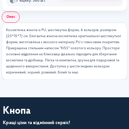
У ящику: 360 шт.
Опис
Косметичка жіноча із PU, шестикутна форма, 6 кольорів, розміром
(23*15*7) см. Елегантна жіноча косметичка оригінальної шестикутної
форми, виготовлена з якісного матеріалу PU з глянсовим покриттям.
Прикрашена стильним написом "KISS" золотого кольору. Просторе
основне відділення на блискавці ідеально підходить для зберігання
косметики та дрібниць. Легка та компактна, зручна для подорожей та
щоденного використання. Доступна у шести модних кольорах:
коричневий, чорний, рожевий, білий та інші.
Кнопа
Кращі ціни та відмінний сервіс!