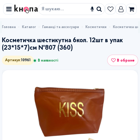
Знайти
Каталог
Гаманці та аксесуари
Косметички
Косметичка шес
Косметичка шестикутна 6кол. 12шт в упак
(23*15*7)см №807 (360)
В обране
Артикул:
10961
В наявності