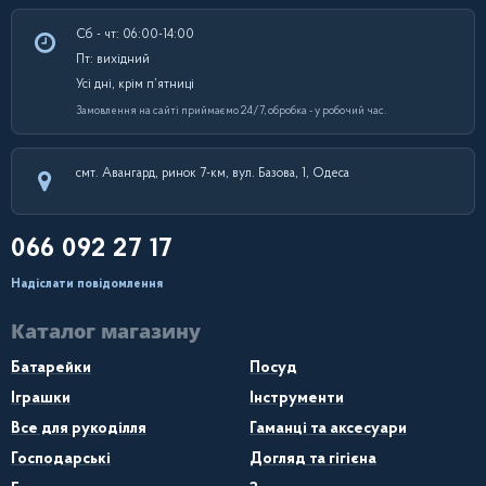
Сб - чт: 06:00-14:00
Пт: вихідний
Усі дні, крім п’ятниці
Замовлення на сайті приймаємо 24/7, обробка - у робочий час.
смт. Авангард, ринок 7-км, вул. Базова, 1, Одеса
066 092 27 17
Надіслати повідомлення
Каталог магазину
Батарейки
Посуд
Іграшки
Інструменти
Все для рукоділля
Гаманці та аксесуари
Господарські
Догляд та гігієна