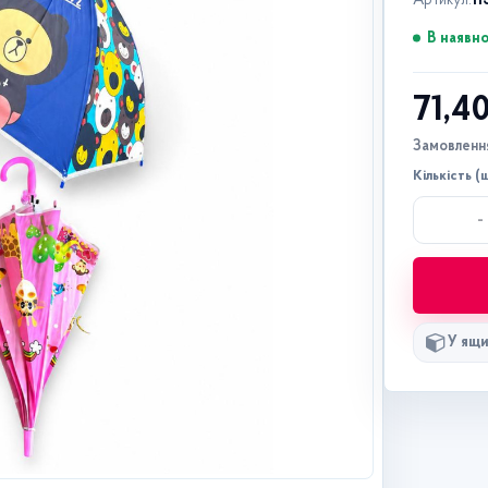
Артикул:
11
В наявно
71,4
Замовлення
Кількість (ш
-
У ящи