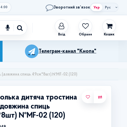
Зворотний зв’язок
Укр
Рус
14:00
Обране
Кошик
Телеграм-канал "Кнопа"
A (довжина спиць 49см*8шт) №MF-02 (120)
олька дитяча тростина
довжина спиць
8шт) №MF-02 (120)