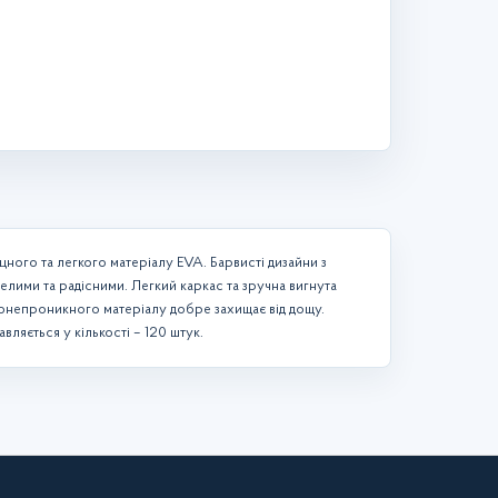
цного та легкого матеріалу EVA. Барвисті дизайни з
ими та радісними. Легкий каркас та зручна вигнута
онепроникного матеріалу добре захищає від дощу.
авляється у кількості – 120 штук.