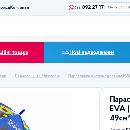
092 27 17
праця
Контакти
Сб-Чт 06:00-
066
ційні товари
Нові надходження
NEW
уари
Парасолькі та Біжутерія
Парасолька дитяча тростина EV
Парас
EVA (
49см*