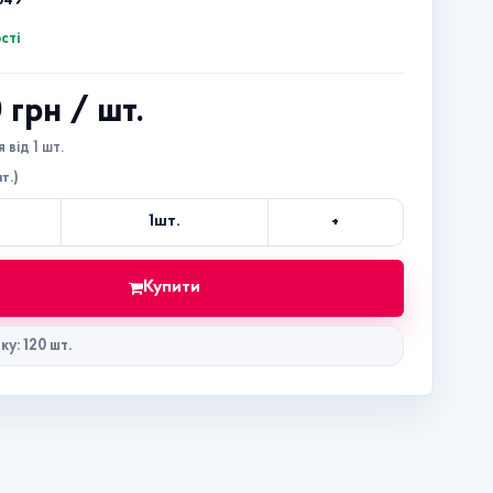
349
сті
0 грн
/ шт.
 від 1 шт.
т.)
+
1
шт.
Кількість
Купити
ку: 120 шт.