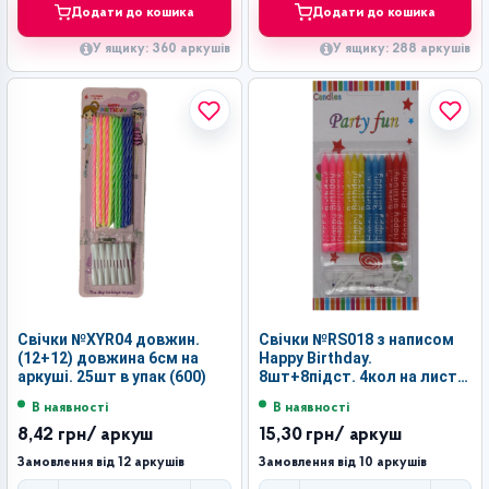
Додати до кошика
Додати до кошика
У ящику: 360 аркушів
У ящику: 288 аркушів
Свічки №XYR04 довжин.
Свічки №RS018 з написом
(12+12) довжина 6см на
Happy Birthday.
аркуші. 25шт в упак (600)
8шт+8підст. 4кол на листі
34гр в порівн. пач. 24аркуші
В наявності
В наявності
(576)
8,42 грн
/ аркуш
15,30 грн
/ аркуш
Замовлення від 12 аркушів
Замовлення від 10 аркушів