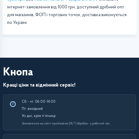
інтернет-замовлення від 1000 грн, доступний дрібний опт
для магазинів, ФОП і торгових точок, доставка виконується
по Україні.
Кнопа
Кращі ціни та відмінний сервіс!
Сб - чт: 06:00-14:00
Пт: вихідний
Усі дні, крім п’ятниці
Замовлення на сайті приймаємо 24/7, обробка - у робочий час.