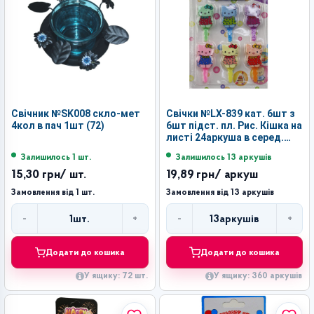
Свічник №SK008 скло-мет
Свічки №LX-839 кат. 6шт з
4кол в пач 1шт (72)
6шт підст. пл. Рис. Кішка на
листі 24аркуша в серед.
пач. (360)
Залишилось 1 шт.
Залишилось 13 аркушів
15,30 грн
/ шт.
19,89 грн
/ аркуш
Замовлення від 1 шт.
Замовлення від 13 аркушів
-
+
-
+
1
шт.
13
аркушів
Кількість
Кількість
Додати до кошика
Додати до кошика
У ящику: 72 шт.
У ящику: 360 аркушів