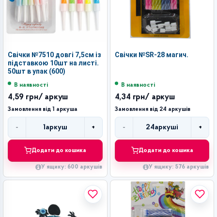
Свічки №7510 довгі 7,5см із
Свічки №SR-28 магич.
підставкою 10шт на листі.
50шт в упак (600)
В наявності
В наявності
4,59 грн
/ аркуш
4,34 грн
/ аркуш
Замовлення від 1 аркуша
Замовлення від 24 аркушів
-
+
-
+
1
аркуш
24
аркуші
Кількість
Кількість
Додати до кошика
Додати до кошика
У ящику: 600 аркушів
У ящику: 576 аркушів