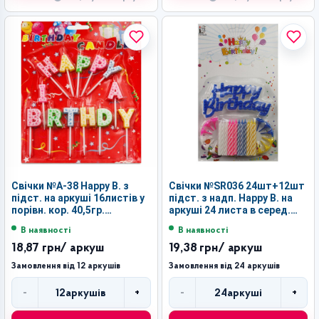
Свічки №А-38 Happy B. з
Свічки №SR036 24шт+12шт
підст. на аркуші 16листів у
підст. з надп. Happy B. на
порівн. кор. 40,5гр.
аркуші 24 листа в серед.
20листів в упак (360)
пач. (288)
В наявності
В наявності
18,87 грн
/ аркуш
19,38 грн
/ аркуш
Замовлення від 12 аркушів
Замовлення від 24 аркушів
-
+
-
+
12
аркушів
24
аркуші
Кількість
Кількість