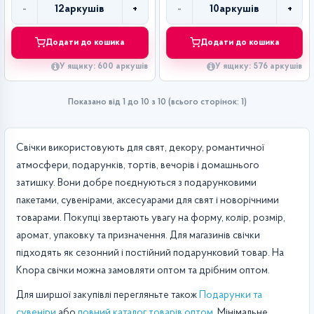
-
+
-
+
12
аркушів
10
аркушів
Кількість
Кількість
Додати до кошика
Додати до кошика
У ящику: 600 аркушів
У ящику: 576 аркушів
Показано від 1 до 10 з 10 (всього сторінок: 1)
Свічки використовують для свят, декору, романтичної
атмосфери, подарунків, тортів, вечорів і домашнього
затишку. Вони добре поєднуються з подарунковими
пакетами, сувенірами, аксесуарами для свят і новорічними
товарами. Покупці звертають увагу на форму, колір, розмір,
аромат, упаковку та призначення. Для магазинів свічки
підходять як сезонний і постійний подарунковий товар. На
Knopa свічки можна замовляти оптом та дрібним оптом.
Для ширшої закупівлі перегляньте також
Подарунки та
сувеніри
або
повний каталог товарів оптом
. Мінімальне