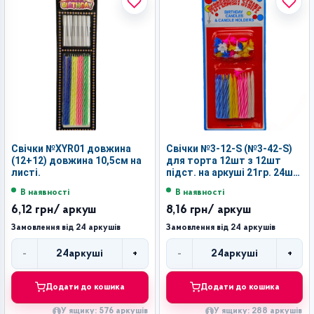
Свічки №XYR01 довжина
Свічки №3-12-S (№3-42-S)
(12+12) довжина 10,5см на
для торта 12шт з 12шт
листі.
підст. на аркуші 21гр. 24шт
в упак. (288)
В наявності
В наявності
6,12 грн
/ аркуш
8,16 грн
/ аркуш
Замовлення від 24 аркушів
Замовлення від 24 аркушів
-
+
-
+
24
аркуші
24
аркуші
Кількість
Кількість
Додати до кошика
Додати до кошика
У ящику: 576 аркушів
У ящику: 288 аркушів