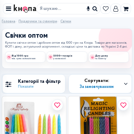
Знайти
Головна
Подарунки та сувеніри
Свічки
Свічки оптом
Купити свічки оптом і дрібним оптом від 1000 грн на Knopa. Товари для магазинів,
ФОП і дому, актуальний асортимент, складські ціни та доставка по Україні 2-4 дні.
Від 1000 грн
5000+ товарів
Для дому
мін. сума замовлення
у наявності
та бізнесу
Сортувати:
Категорії та фільтр
За замовчуванням
Показати