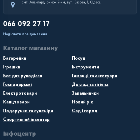
смт. Авангард, ринок 7-км, вул. Базова, 1, Одеса
066 092 27 17
Надіслати повідомлення
Каталог магазину
Батарейки
Посуд
Іграшки
Інструменти
Все для рукоділля
Гаманці та аксесуари
Господарські
Догляд та гігієна
Електротовари
Запальнички
Канцтовари
Новий рік
Подарунки та сувеніри
Сад і город
Спортивний інвентар
Інфоцентр