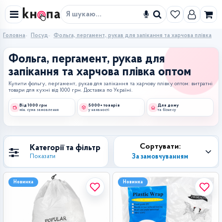
Знайти
Головна
Посуд
Фольга, пергамент, рукав для запікання та харчова плівка
Фольга, пергамент, рукав для
запікання та харчова плівка оптом
Купити фольгу, пергамент, рукав для запікання та харчову плівку оптом: витратні
товари для кухні від 1000 грн. Доставка по Україні.
Від 1000 грн
5000+ товарів
Для дому
мін. сума замовлення
у наявності
та бізнесу
Сортувати:
Категорії та фільтр
За замовчуванням
Показати
Новинка
Новинка