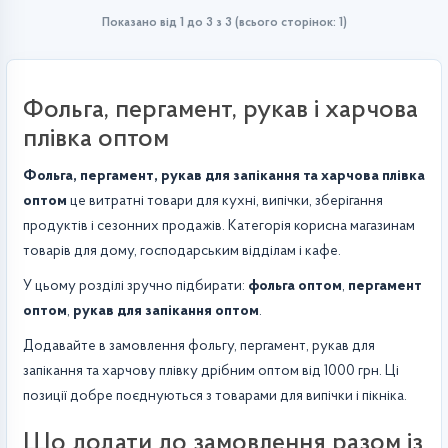
Показано від 1 до 3 з 3 (всього сторінок: 1)
Фольга, пергамент, рукав і харчова
плівка оптом
Фольга, пергамент, рукав для запікання та харчова плівка
оптом
це витратні товари для кухні, випічки, зберігання
продуктів і сезонних продажів. Категорія корисна магазинам
товарів для дому, господарським відділам і кафе.
У цьому розділі зручно підбирати:
фольга оптом
,
пергамент
оптом
,
рукав для запікання оптом
.
Додавайте в замовлення фольгу, пергамент, рукав для
запікання та харчову плівку дрібним оптом від 1000 грн. Ці
позиції добре поєднуються з товарами для випічки і пікніка.
Що додати до замовлення разом із