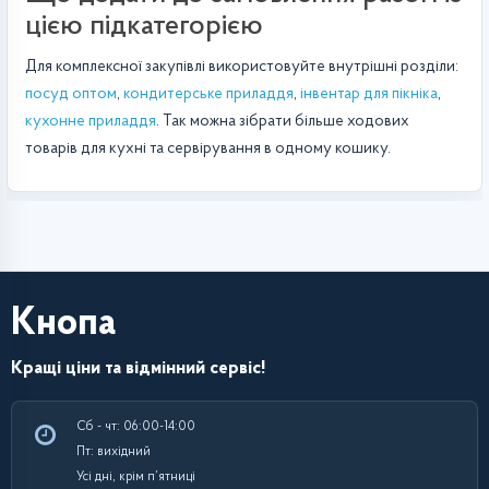
цією підкатегорією
Для комплексної закупівлі використовуйте внутрішні розділи:
посуд оптом
,
кондитерське приладдя
,
інвентар для пікніка
,
кухонне приладдя
. Так можна зібрати більше ходових
товарів для кухні та сервірування в одному кошику.
Кнопа
Кращі ціни та відмінний сервіс!
Сб - чт: 06:00-14:00
Пт: вихідний
Усі дні, крім п’ятниці