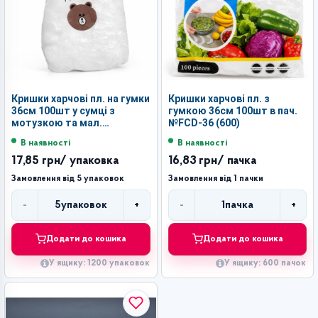
Кришки харчові пл. на гумки
Кришки харчові пл. з
36см 100шт у сумці з
гумкою 36см 100шт в пач.
мотузкою та мал.
№FCD-36 (600)
ведмедики №FCD-36X
В наявності
В наявності
(1200)
17,85 грн
/ упаковка
16,83 грн
/ пачка
Замовлення від 5 упаковок
Замовлення від 1 пачки
-
+
-
+
5
упаковок
1
пачка
Кількість
Кількість
Додати до кошика
Додати до кошика
У ящику: 1200 упаковок
У ящику: 600 пачок