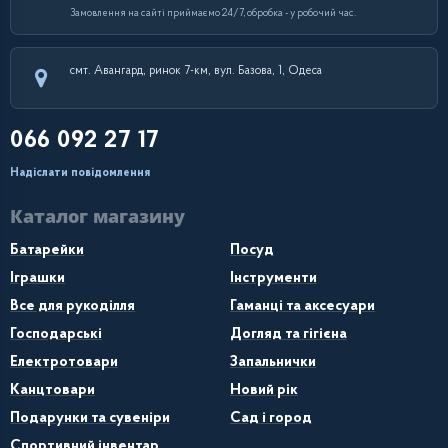
Замовлення на сайті приймаємо 24/7, обробка - у робочий час.
смт. Авангард, ринок 7-км, вул. Базова, 1, Одеса
066 092 27 17
Надіслати повідомлення
Каталог магазину
Батарейки
Посуд
Іграшки
Інструменти
Все для рукоділля
Гаманці та аксесуари
Господарські
Догляд та гігієна
Електротовари
Запальнички
Канцтовари
Новий рік
Подарунки та сувеніри
Сад і город
Спортивний інвентар