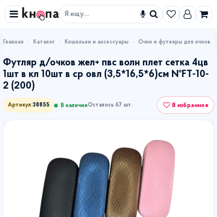
Искать
Каталог
Кошельки и аксессуары
Очки и футляры для очков
Футляр д/очков жел+ пвс волн плет сетка 4цв
1шт в кл 10шт в ср овл (3,5*16,5*6)см №FT-10-
2 (200)
В избранное
Артикул:
38855
Осталось 67 шт.
В наличии