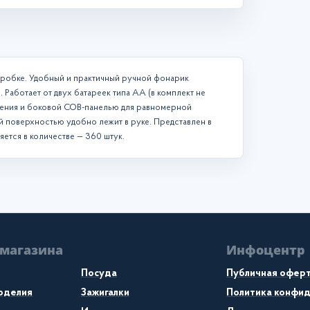
коробке. Удобный и практичный ручной фонарик
х. Работает от двух батареек типа AA (в комплект не
щения и боковой COB-панелью для равномерной
 поверхностью удобно лежит в руке. Представлен в
яется в количестве — 360 штук.
 магазина
Инфоцентр
Посуда
Публичная офер
коделия
Зажигалки
Политика конфи