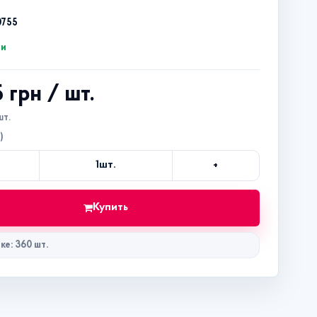
0755
ии
5 грн
/ шт.
шт.
)
+
1
шт.
Кол-
во
Купить
ке: 360 шт.