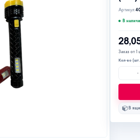
Артикул:
4
В налич
28,0
Заказ от 1 
Кол-во (шт.
-
В ящи