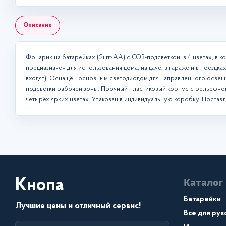
Описание
Фонарик на батарейках (2шт×AA) с COB-подсветкой, в 4 цветах, в 
предназначен для использования дома, на даче, в гараже и в поездка
входят). Оснащён основным светодиодом для направленного осве
подсветки рабочей зоны. Прочный пластиковый корпус с рельефной
четырёх ярких цветах. Упакован в индивидуальную коробку. Поставл
Каталог
Кнопа
Батарейки
Лучшие цены и отличный сервис!
Все для ру