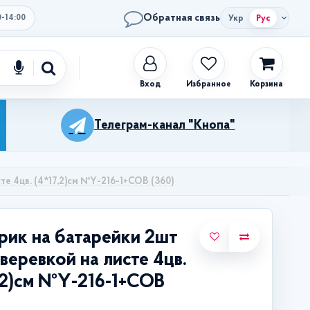
Обратная связь
Укр
Рус
0-14:00
Избранное
Корзина
Телеграм-канал "Кнопа"
те 4цв. (4*17,2)см №Y-216-1+COB (360)
ик на батарейки 2шт
веревкой на листе 4цв.
,2)см №Y-216-1+COB