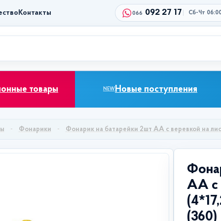
092 27 17
ество
Контакты
Сб-Чт 06:0
066
ионные товары
Новые поступления
NEW
ры
Фонарики
Фонарик на батарейки 2шт АА с веревкой на лис
Фонар
АА с 
(4*17
(360)