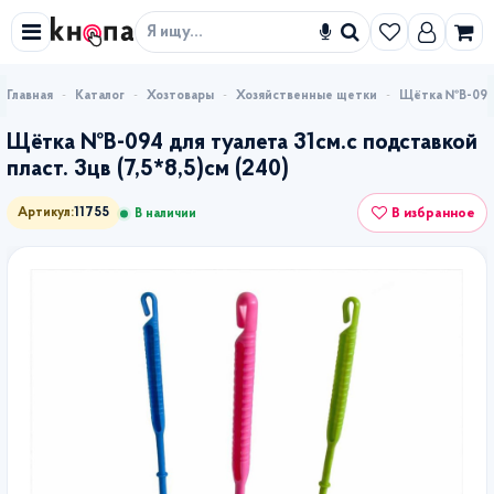
Искать
Каталог
Хозтовары
Хозяйственные щетки
Щётка №В-094 д
Щётка №В-094 для туалета 31см.с подставкой
пласт. 3цв (7,5*8,5)см (240)
В избранное
Артикул:
11755
В наличии