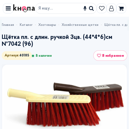
Искать
Каталог
Хозтовары
Хозяйственные щетки
Щётка пл. с дл
Щётка пл. с длин. ручкой 3цв. (44*4*6)см
№7042 (96)
В избранное
Артикул:
40185
В наличии