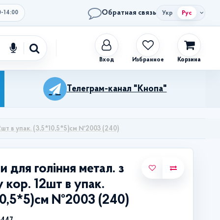
Обратная связь
Укр
Рус
0-14:00
Избранное
Корзина
Телеграм-канал "Кнопа"
12шт в упак. (3,5*10,5*5)см №2003 (240)
и для гоління метал. з
у кор. 12шт в упак.
10,5*5)см №2003 (240)