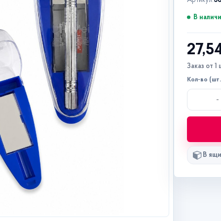
Артикул:
3
В налич
27,5
Заказ от 1 
Кол-во (шт.
-
В ящи