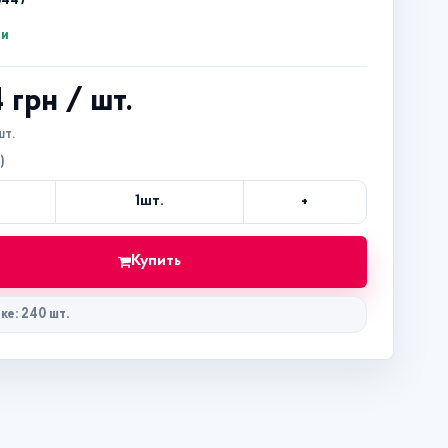
8447
ии
4 грн
/ шт.
шт.
)
+
1
шт.
Кол-
во
Купить
ке: 240 шт.