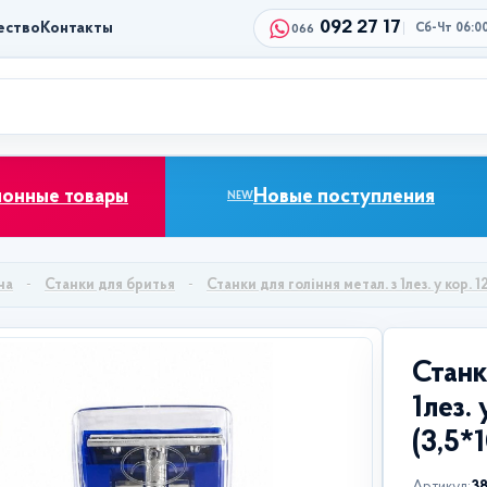
092 27 17
ество
Контакты
Сб-Чт 06:0
066
ионные товары
Новые поступления
NEW
на
Станки для бритья
Станки для гоління метал. з 1лез. у кор. 
Станк
1лез. 
(3,5*