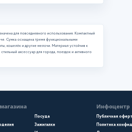
значена для повседневного использования. Компактный
лече. Сумка оснащена тремя функциональными
нты, кошелёк и другие мелочи. Материал устойчив к
 стильный аксессуар для города, поездок и активного
 магазина
Инфоцентр
Посуда
Публичная офер
коделия
Зажигалки
Политика конфи