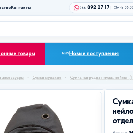
092 27 17
ество
Контакты
Сб-Чт 06:0
066
ионные товары
Новые поступления
NEW
и аксессуары
Сумки мужские
Сумка нагрудная мужс. нейлон.(1
Сумка
нейло
отдел