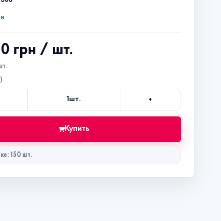
4300
ии
40 грн
/ шт.
шт.
)
+
1
шт.
Кол-
во
Купить
ке: 150 шт.