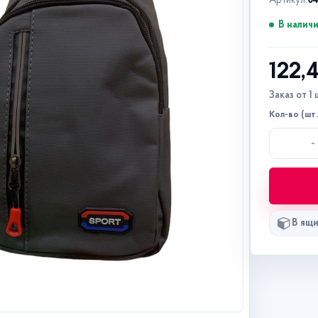
Артикул:
0
В налич
122,
Заказ от 1 
Кол-во (шт.
-
В ящи