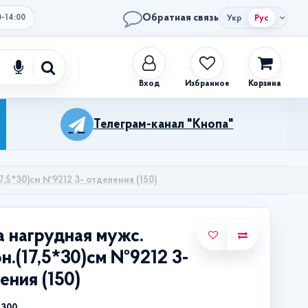
Обратная связь
Укр
Рус
0-14:00
Избранное
Корзина
Телеграм-канал "Кнопа"
7,5*30)см №9212 3- отделения (150)
 нагрудная мужс.
н.(17,5*30)см №9212 3-
ения (150)