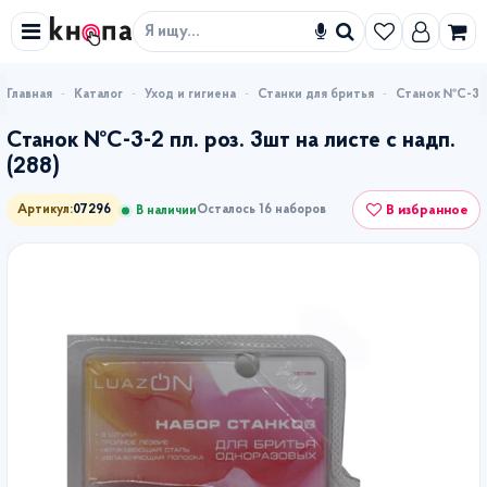
Искать
Каталог
Уход и гигиена
Станки для бритья
Станок №С-3-2 
Станок №С-3-2 пл. роз. 3шт на листе с надп.
(288)
В избранное
Артикул:
07296
Осталось 16 наборов
В наличии