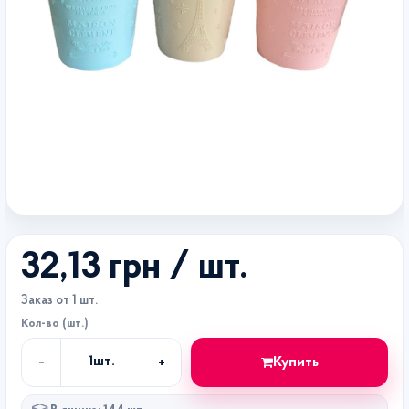
32,13 грн
/ шт.
Заказ от 1 шт.
Кол-во (шт.)
-
+
Купить
1
шт.
Кол-
во