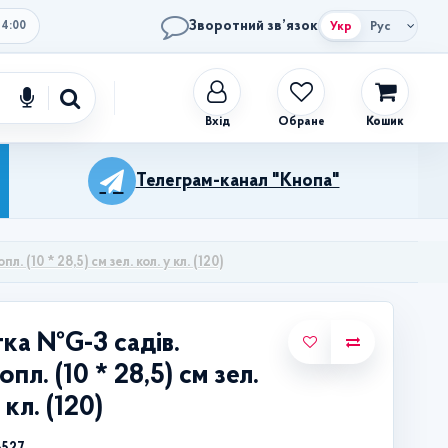
Зворотний зв’язок
Укр
Рус
14:00
Обране
Кошик
Телеграм-канал "Кнопа"
 (10 * 28,5) см зел. кол. у кл. (120)
ка №G-3 садів.
пл. (10 * 28,5) см зел.
 кл. (120)