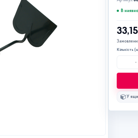
Артикул:
0
В наявно
33,1
Замовлення
Кількість (ш
-
У ящи