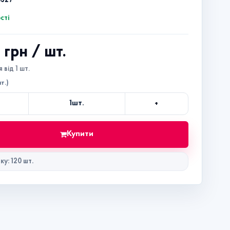
8527
сті
5 грн
/ шт.
 від 1 шт.
т.)
+
1
шт.
Кількість
Купити
ку: 120 шт.