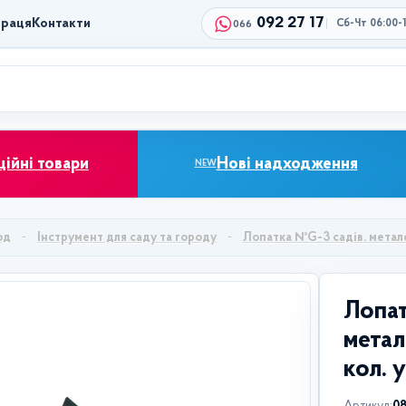
092 27 17
праця
Контакти
Сб-Чт 06:00-
066
ційні товари
Нові надходження
NEW
од
Інструмент для саду та городу
Лопатка №G-3 садів. металопл.
Лопат
метало
кол. у