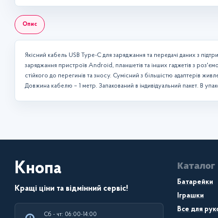
Опис
Якісний кабель USB Type-C для заряджання та передачі даних з підтр
заряджання пристроїв Android, планшетів та інших гаджетів з роз'єм
стійкого до перегинів та зносу. Сумісний з більшістю адаптерів живл
Довжина кабелю – 1 метр. Запакований в індивідуальний пакет. В упако
Каталог
Кнопа
Батарейки
Кращі ціни та відмінний сервіс!
Іграшки
Все для рук
Сб - чт: 06:00-14:00