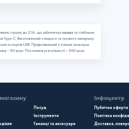
имкою струму до 3.1A, що забезпечує швидке та стабільне
ом Type-C. Виготовлений з міцного та гнучкого матеріалу,
ення та портів USB. Представлений у кількох кольорах.
вці – 50 штук. Постачається в кількості – 500 штук.
 магазину
Інфоцентр
Посуд
Публічна оферта
Інструменти
Політика конфіде
оділля
Гаманці та аксесуари
Доставка, поверн