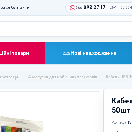
092 27 17
праця
Контакти
Сб-Чт 06:00-
066
ційні товари
Нові надходження
NEW
тротовари
Аксесуари для мобільних телефонів
Кабель USB Ty
Кабел
50шт 
Артикул:
15