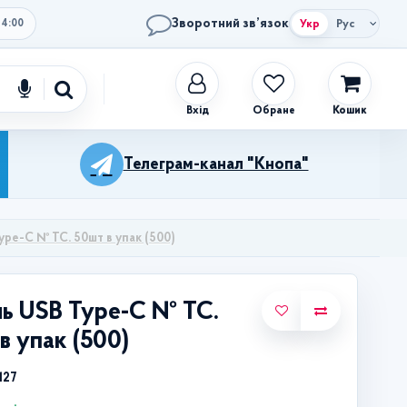
Зворотний зв’язок
Укр
Рус
14:00
Обране
Кошик
Телеграм-канал "Кнопа"
pe-C № ТС. 50шт в упак (500)
ь USB Type-C № ТС.
в упак (500)
127