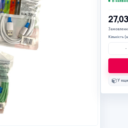
В наявно
27,0
Замовлення
Кількість (ш
-
У ящи