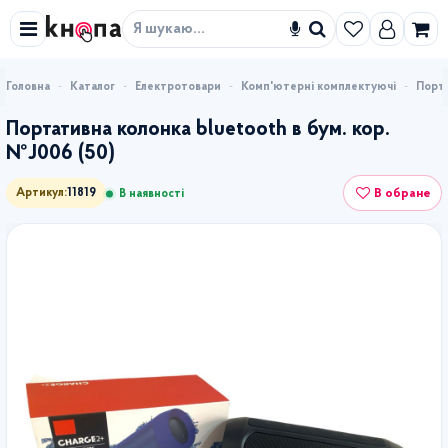
Знайти
Каталог
Електротовари
Комп'ютерні комплектуючі
Порта
Портативна колонка bluetooth в бум. кор.
№J006 (50)
В обране
Артикул:
11819
В наявності