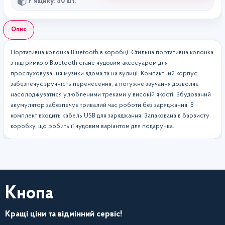
У ящику: 50 шт.
Опис
Портативна колонка Bluetooth в коробці. Стильна портативна колонка
з підтримкою Bluetooth стане чудовим аксесуаром для
прослуховування музики вдома та на вулиці. Компактний корпус
забезпечує зручність перенесення, а потужне звучання дозволяє
насолоджуватися улюбленими треками у високій якості. Вбудований
акумулятор забезпечує тривалий час роботи без заряджання. В
комплект входить кабель USB для заряджання. Запакована в барвисту
коробку, що робить її чудовим варіантом для подарунка.
Кнопа
Кращі ціни та відмінний сервіс!