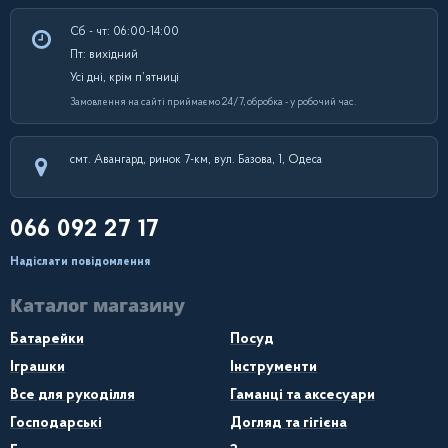
Сб - чт: 06:00-14:00
Пт: вихідний
Усі дні, крім п’ятниці
Замовлення на сайті приймаємо 24/7, обробка - у робочий час.
смт. Авангард, ринок 7-км, вул. Базова, 1, Одеса
066 092 27 17
Надіслати повідомлення
Каталог магазину
Батарейки
Посуд
Іграшки
Інструменти
Все для рукоділля
Гаманці та аксесуари
Господарські
Догляд та гігієна