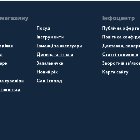
 магазину
Інфоцентр
Посуд
Публічна оферта
Інструменти
Політика конфіде
оділля
Гаманці та аксесуари
Доставка, поверн
кі
Догляд та гігієна
Статті та новини
ари
Запальнички
Зворотній зв’язо
и
Новий рік
Карта сайту
та сувеніри
Сад і город
 інвентар