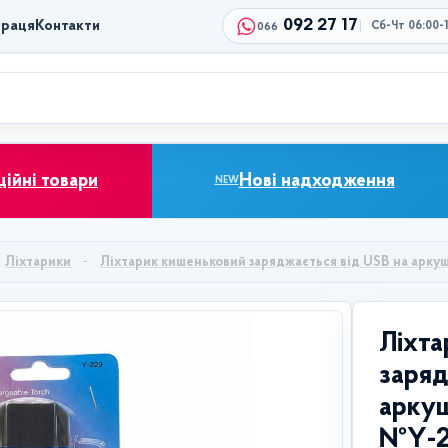
092 27 17
праця
Контакти
Сб-Чт 06:00-
066
ційні товари
Нові надходження
NEW
Ліхтарики
Ліхтарик кишеньковий заряджається від USB на аркуш
Ліхта
заряд
аркуш
№Y-2