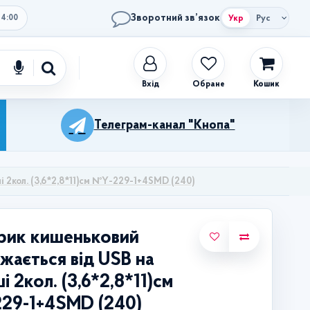
Зворотний зв’язок
Укр
Рус
14:00
Обране
Кошик
Телеграм-канал "Кнопа"
і 2кол. (3,6*2,8*11)см №Y-229-1+4SMD (240)
рик кишеньковий
жається від USB на
і 2кол. (3,6*2,8*11)см
29-1+4SMD (240)