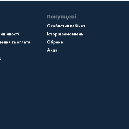
Покупцеві
Особистий кабінет
нційності
Історія замовлень
ення та оплата
Обране
Акції
к