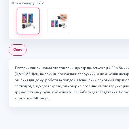
Фото товару: 1 / 2
Опис
Ліхтарик кишеньковий пластиковий, що заряджається від USB з бічни
(3,6*2,8*11)см, на аркуші. Компактний та зручний кишеньковий ліхта
рішення для дому, роботи та поїздок. Оснащений основним спрямова
світлодіодів, що дає яскраве, рівномірне розсіяне світло і зручне 
зручно лежить у руці. У комплекті USB-кабель для заряджання. Кольо
кількості – 240 штук.