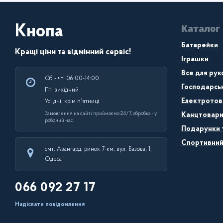
Каталог
Кнопа
Батарейки
Кращі ціни та відмінний сервіс!
Іграшки
Все для рук
Сб - чт: 06:00-14:00
Господарсь
Пт: вихідний
Електротов
Усі дні, крім п’ятниці
Замовлення на сайті приймаємо 24/7, обробка - у
Канцтовар
робочий час.
Подарунки 
Спортивний
смт. Авангард, ринок 7-км, вул. Базова, 1,
Одеса
066 092 27 17
Надіслати повідомлення