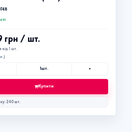
0748
сті
9 грн
/ шт.
 від 1 шт.
т.)
+
1
шт.
Кількість
Купити
ку: 240 шт.