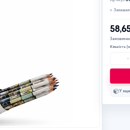
Артикул:
3
Залишил
58,6
Замовлення
Кількість (
-
У ящи