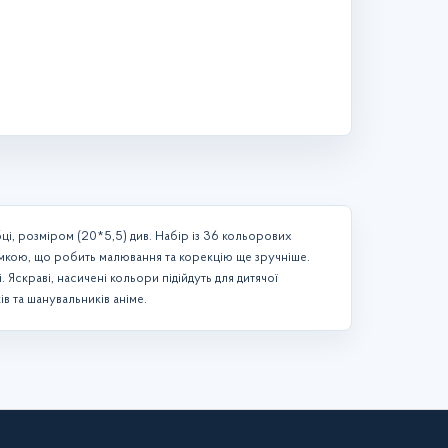
бці, розміром (20*5,5) див. Набір із 36 кольорових
гумкою, що робить малювання та корекцію ще зручніше.
Яскраві, насичені кольори підійдуть для дитячої
в та шанувальників аніме.