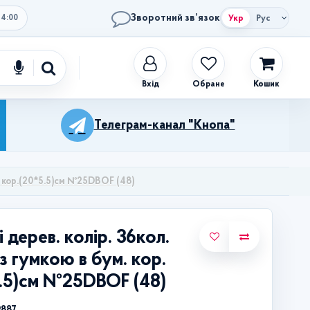
Зворотний зв’язок
Укр
Рус
14:00
Обране
Кошик
Телеграм-канал "Кнопа"
м. кор.(20*5.5)см №25DBOF (48)
і дерев. колір. 36кол.
з гумкою в бум. кор.
.5)см №25DBOF (48)