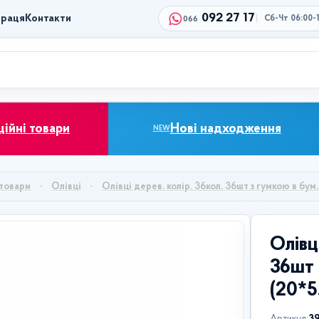
092 27 17
праця
Контакти
Сб-Чт 06:00-
066
ційні товари
Нові надходження
NEW
товари
Олівці
Олівці дерев. колір. 36кол. 36шт з гумкою в бу
Олівц
36шт 
(20*5