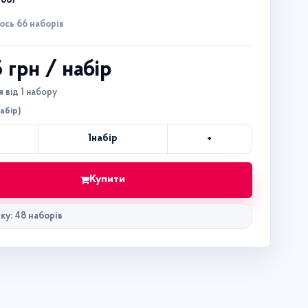
9887
ось 66 наборів
5 грн
/ набір
 від 1 набору
набір)
+
1
набір
Кількість
Купити
ку: 48 наборів