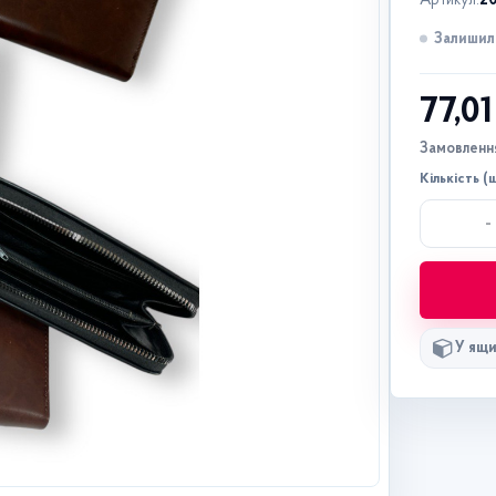
Артикул:
2
Залишило
77,0
Замовлення
Кількість (ш
-
У ящи