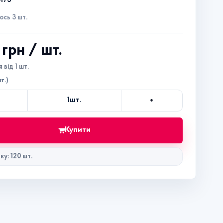
0173
сь 3 шт.
1 грн
/ шт.
 від 1 шт.
т.)
+
1
шт.
Кількість
Купити
ку: 120 шт.