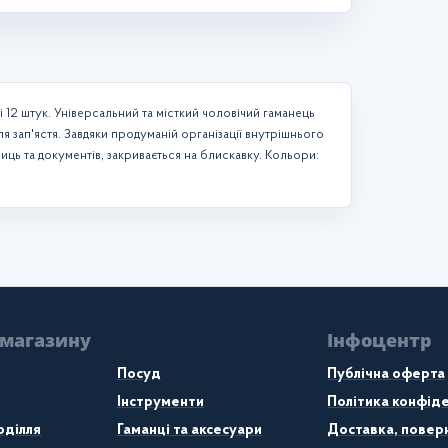
і 12 штук. Універсальний та місткий чоловічий гаманець
я зап'ястя. Завдяки продуманій організації внутрішнього
иць та документів, закривається на блискавку. Кольори:
 магазину
Інфоцентр
Посуд
Публічна оферта
Інструменти
Політика конфіде
оділля
Гаманці та аксесуари
Доставка, поверн