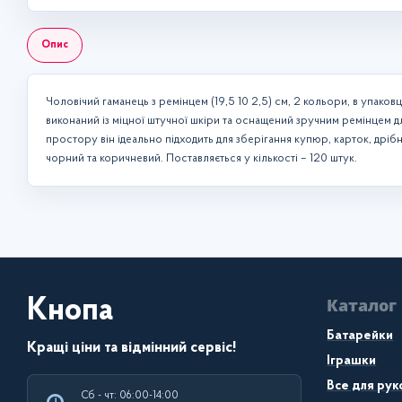
Опис
Чоловічий гаманець з ремінцем (19,5 10 2,5) см, 2 кольори, в упаковц
виконаний із міцної штучної шкіри та оснащений зручним ремінцем дл
простору він ідеально підходить для зберігання купюр, карток, дрібн
чорний та коричневий. Поставляється у кількості – 120 штук.
Каталог
Кнопа
Батарейки
Кращі ціни та відмінний сервіс!
Іграшки
Все для рук
Сб - чт: 06:00-14:00