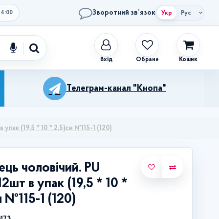
Зворотний зв’язок
Укр
Рус
14:00
Обране
Кошик
Телеграм-канал "Кнопа"
упак (19,5 * 10 * 2,5)см №115-1 (120)
ець чоловічий. PU
2шт в упак (19,5 * 10 *
м №115-1 (120)