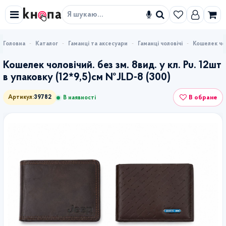
Знайти
Каталог
Гаманці та аксесуари
Гаманці чоловічі
Кошелек чол
Кошелек чоловічий. без зм. 8вид. у кл. Pu. 12шт
в упаковку (12*9,5)см №JLD-8 (300)
В обране
Артикул:
39782
В наявності