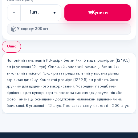
-
+
Купити
1
шт.
Кількість
У ящику: 300 шт.
Опис
Чоловічий гаманець із PU-шкіри без змійки, 8 видів, розміром (12*9,5)
см (в упаковці 12 штук). Стильний чоловічий гаманець без змійки
виконаний з якісної PU-шкіри та представлений у восьми різних
варіантах дизайну. Компактні розміри (12*9,5) см роблять його
зручним для щоденного використання. Усередині передбачені
відділення для купюр, карт та прозора кишеня для документів або
фото. Гаманець оснащений додатковим маленьким відділенням на
блискавці. В упаковці – 12 штук. Поставляється у кількості – 300 штук.