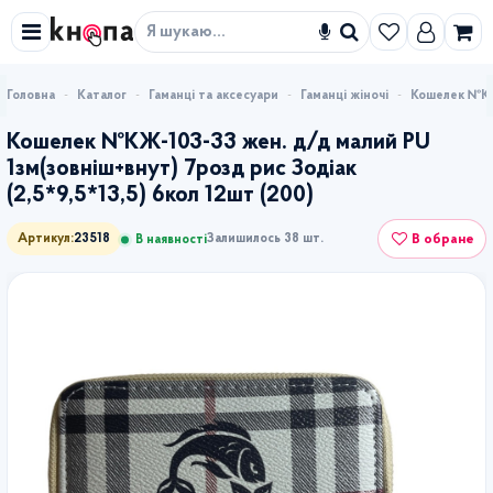
Знайти
Каталог
Гаманці та аксесуари
Гаманці жіночі
Кошелек №КЖ-
Кошелек №КЖ-103-33 жен. д/д малий PU
1зм(зовніш+внут) 7розд рис Зодіак
(2,5*9,5*13,5) 6кол 12шт (200)
В обране
Артикул:
23518
Залишилось 38 шт.
В наявності