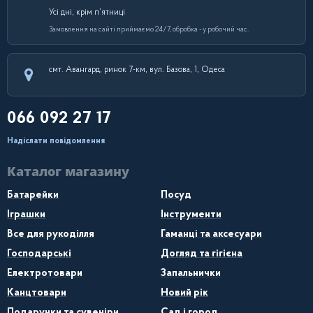
Усі дні, крім п’ятниці
Замовлення на сайті приймаємо 24/7, обробка - у робочий час.
смт. Авангард, ринок 7-км, вул. Базова, 1, Одеса
066 092 27 17
Надіслати повідомлення
Каталог магазину
Батарейки
Посуд
Іграшки
Інструменти
Все для рукоділля
Гаманці та аксесуари
Господарські
Догляд та гігієна
Електротовари
Запальнички
Канцтовари
Новий рік
Подарунки та сувеніри
Сад і город