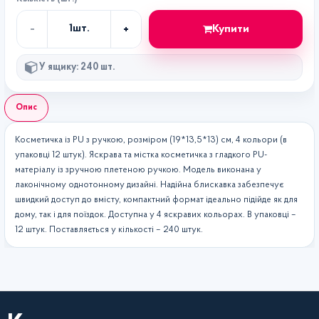
-
+
Купити
1
шт.
Кількість
У ящику: 240 шт.
Опис
Косметичка із PU з ручкою, розміром (19*13,5*13) см, 4 кольори (в
упаковці 12 штук). Яскрава та містка косметичка з гладкого PU-
матеріалу із зручною плетеною ручкою. Модель виконана у
лаконічному однотонному дизайні. Надійна блискавка забезпечує
швидкий доступ до вмісту, компактний формат ідеально підійде як для
дому, так і для поїздок. Доступна у 4 яскравих кольорах. В упаковці –
12 штук. Поставляється у кількості – 240 штук.