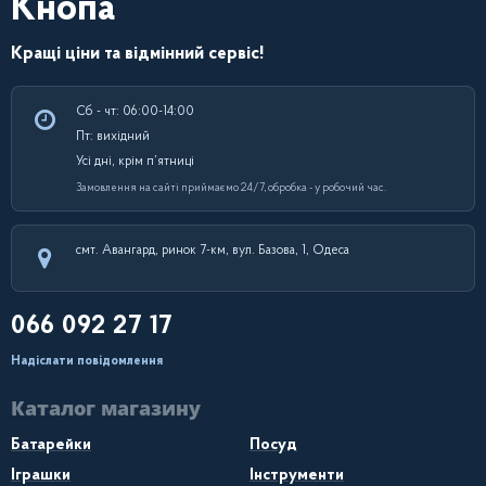
Кнопа
Кращі ціни та відмінний сервіс!
Сб - чт: 06:00-14:00
Пт: вихідний
Усі дні, крім п’ятниці
Замовлення на сайті приймаємо 24/7, обробка - у робочий час.
смт. Авангард, ринок 7-км, вул. Базова, 1, Одеса
066 092 27 17
Надіслати повідомлення
Каталог магазину
Батарейки
Посуд
Іграшки
Інструменти