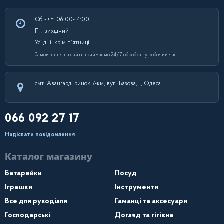
Сб - чт: 06:00-14:00
Пт: вихідний
Усі дні, крім п’ятниці
Замовлення на сайті приймаємо 24/7, обробка - у робочий час.
смт. Авангард, ринок 7-км, вул. Базова, 1, Одеса
066 092 27 17
Надіслати повідомлення
Каталог магазину
Батарейки
Посуд
Іграшки
Інструменти
Все для рукоділля
Гаманці та аксесуари
Господарські
Догляд та гігієна