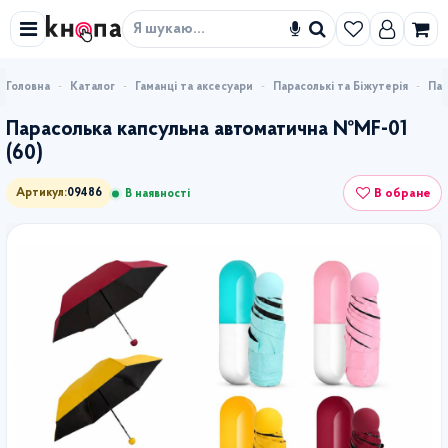
Знайти
Каталог
Гаманці та аксесуари
Парасолькі та Біжутерія
Пар
Парасолька капсульна автоматична №MF-01
(60)
В обране
Артикул:
09486
В наявності