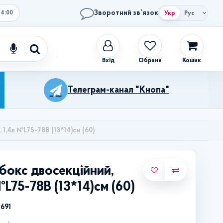
Зворотний зв’язок
Укр
Рус
14:00
Обране
Кошик
Телеграм-канал "Кнопа"
 1,4л №L75-78B (13*14)см (60)
бокс двосекційний,
№L75-78B (13*14)см (60)
2691