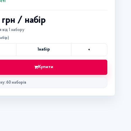
сті
8 грн
/ набір
 від 1 набору
набір)
+
1
набір
Кількість
Купити
ку: 60 наборів