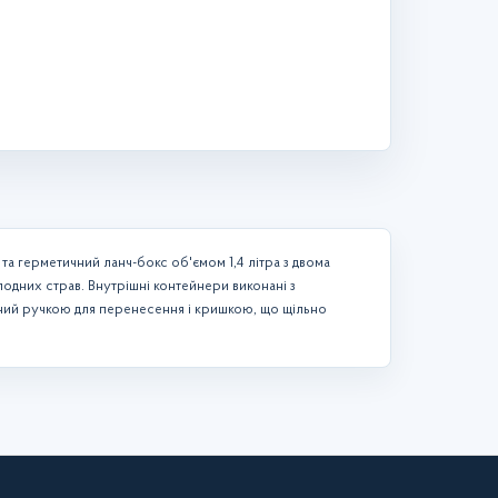
 та герметичний ланч-бокс об'ємом 1,4 літра з двома
лодних страв. Внутрішні контейнери виконані з
ений ручкою для перенесення і кришкою, що щільно