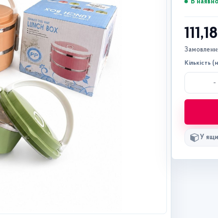
В наявно
111,1
Замовлення
Кількість (
-
У ящи