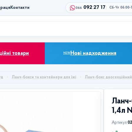
092 27 17
праця
Контакти
Сб-Чт 06:00-
066
ційні товари
Нові надходження
NEW
уд
Ланч-бокси та контейнери для їжі
Ланч-бокс двосекційний,
Ланч-
1,4л 
Артикул:
0