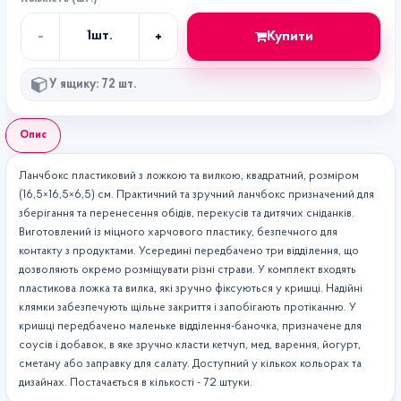
-
+
Купити
1
шт.
Кількість
У ящику: 72 шт.
Опис
Ланчбокс пластиковий з ложкою та вилкою, квадратний, розміром
(16,5×16,5×6,5) см. Практичний та зручний ланчбокс призначений для
зберігання та перенесення обідів, перекусів та дитячих сніданків.
Виготовлений із міцного харчового пластику, безпечного для
контакту з продуктами. Усередині передбачено три відділення, що
дозволяють окремо розміщувати різні страви. У комплект входять
пластикова ложка та вилка, які зручно фіксуються у кришці. Надійні
клямки забезпечують щільне закриття і запобігають протіканню. У
кришці передбачено маленьке відділення-баночка, призначене для
соусів і добавок, в яке зручно класти кетчуп, мед, варення, йогурт,
сметану або заправку для салату. Доступний у кількох кольорах та
дизайнах. Постачається в кількості - 72 штуки.