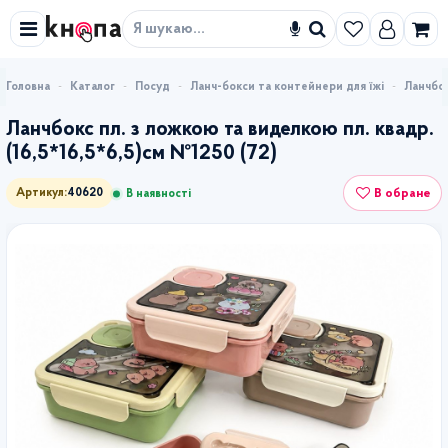
Знайти
Каталог
Посуд
Ланч-бокси та контейнери для їжі
Ланчбок
Ланчбокс пл. з ложкою та виделкою пл. квадр.
(16,5*16,5*6,5)см №1250 (72)
В обране
Артикул:
40620
В наявності