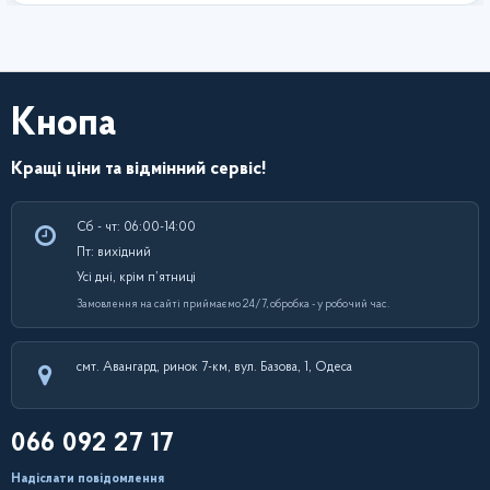
Кнопа
Кращі ціни та відмінний сервіс!
Сб - чт: 06:00-14:00
Пт: вихідний
Усі дні, крім п’ятниці
Замовлення на сайті приймаємо 24/7, обробка - у робочий час.
смт. Авангард, ринок 7-км, вул. Базова, 1, Одеса
066 092 27 17
Надіслати повідомлення