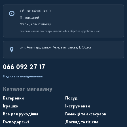
Сб - чт: 06:00-14:00
Пт: вихідний
Усі дні, крім п’ятниці
Замовлення на сайті приймаємо 24/7, обробка - у робочий час.
смт. Авангард, ринок 7-км, вул. Базова, 1, Одеса
066 092 27 17
Надіслати повідомлення
Каталог магазину
Батарейки
Посуд
Іграшки
Інструменти
Все для рукоділля
Гаманці та аксесуари
Господарські
Догляд та гігієна