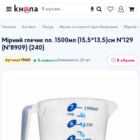
Знайти
Каталог
Посуд
Миски та ємності для зберігання
Мірний г
Мірний глечик пл. 1500мл (15,5*13,5)см №129
(№8909) (240)
В обране
Артикул:
19661
Залишилось 23 шт.
В наявності