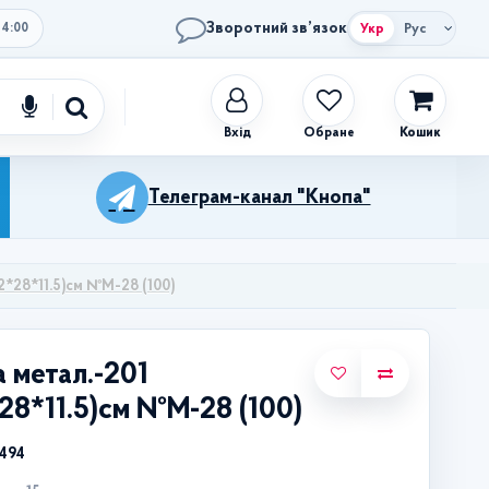
Зворотний зв’язок
Укр
Рус
14:00
Обране
Кошик
Телеграм-канал "Кнопа"
12*28*11.5)см №М-28 (100)
 метал.-201
*28*11.5)см №М-28 (100)
7494