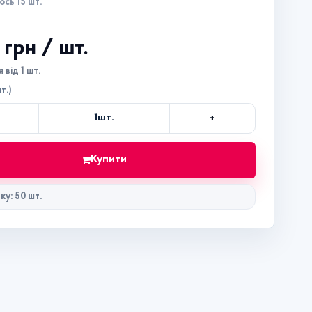
сь 15 шт.
9 грн
/ шт.
 від 1 шт.
т.)
+
1
шт.
Кількість
Купити
ку: 50 шт.