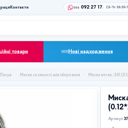
092 27 17
праця
Контакти
Сб-Чт 06:00-
066
ційні товари
Нові надходження
NEW
Посуд
Миски та ємності для зберігання
Миска метал.-201 (0.
Миска
(0.12
Артикул:
3