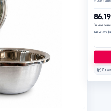
Залишило
86,1
Замовлення
Кількість (ш
-
У ящи