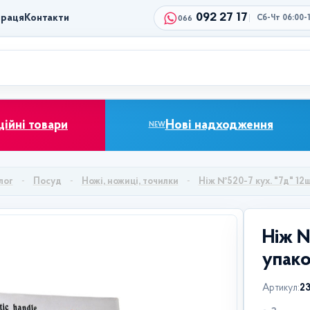
092 27 17
праця
Контакти
Сб-Чт 06:00-
066
ційні товари
Нові надходження
NEW
лог
Посуд
Ножі, ножиці, точилки
Ніж №520-7 кух. "7д" 12ш
Ніж №
упако
Артикул:
2