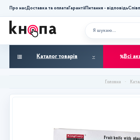
Про нас
Доставка та оплата
Гарантії
Питання - відповідь
Спів
Каталог товарів
Всі ак
Ката