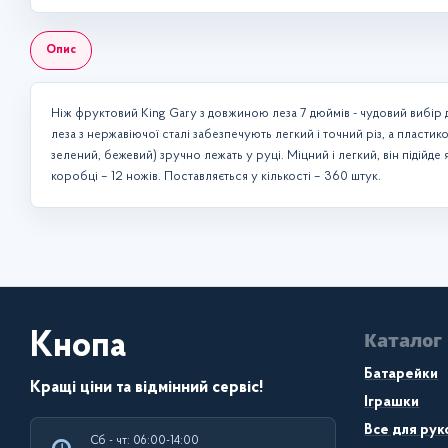
Опис
Ніж фруктовий King Gary з довжиною леза 7 дюймів - чудовий вибір дл
леза з нержавіючої сталі забезпечують легкий і точний різ, а пласти
зелений, бежевий) зручно лежать у руці. Міцний і легкий, він підійд
коробці – 12 ножів. Поставляється у кількості – 360 штук.
Каталог
Кнопа
Батарейки
Кращі ціни та відмінний сервіс!
Іграшки
Все для рук
Сб - чт: 06:00-14:00