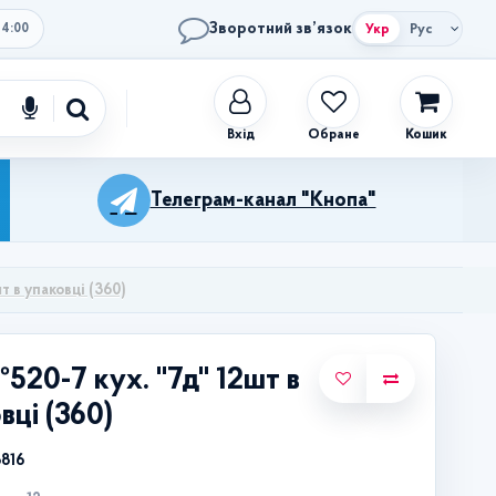
Зворотний зв’язок
Укр
Рус
14:00
Обране
Кошик
Телеграм-канал "Кнопа"
т в упаковці (360)
520-7 кух. "7д" 12шт в
вці (360)
3816