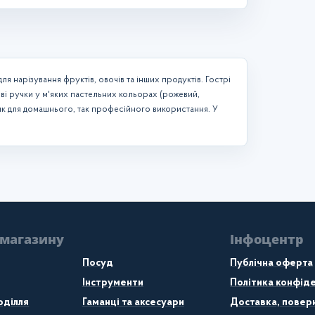
я нарізування фруктів, овочів та інших продуктів. Гострі
кові ручки у м'яких пастельних кольорах (рожевий,
е як для домашнього, так професійного використання. У
 магазину
Інфоцентр
Посуд
Публічна оферта
Інструменти
Політика конфіде
оділля
Гаманці та аксесуари
Доставка, поверн