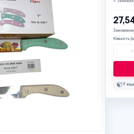
Залишило
27,5
Замовлення
Кількість (ш
-
У ящи