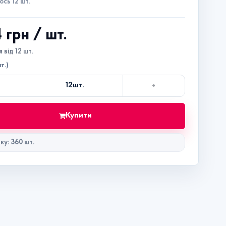
сь 12 шт.
4 грн
/ шт.
 від 12 шт.
т.)
+
12
шт.
Кількість
Купити
ку: 360 шт.