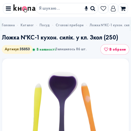
Знайти
Каталог
Посуд
Столові прибори
Ложка №КС-1 кухон. силік.
Ложка №КС-1 кухон. силік. у кл. 3кол (250)
В обране
Артикул:
35053
Залишилось 86 шт.
В наявності