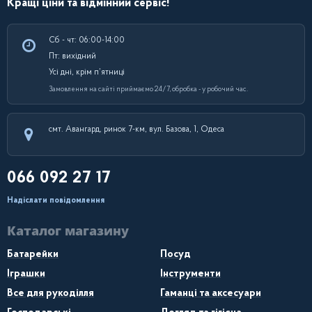
Кращі ціни та відмінний сервіс!
Сб - чт: 06:00-14:00
Пт: вихідний
Усі дні, крім п’ятниці
Замовлення на сайті приймаємо 24/7, обробка - у робочий час.
смт. Авангард, ринок 7-км, вул. Базова, 1, Одеса
066 092 27 17
Надіслати повідомлення
Каталог магазину
Батарейки
Посуд
Іграшки
Інструменти
Все для рукоділля
Гаманці та аксесуари