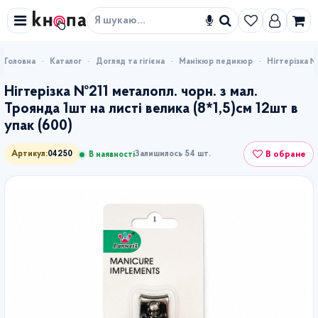
Знайти
Каталог
Догляд та гігієна
Манікюр педикюр
Нігтерізка №
Нігтерізка №211 металопл. чорн. з мал.
Троянда 1шт на листі велика (8*1,5)см 12шт в
упак (600)
В обране
Артикул:
04250
Залишилось 54 шт.
В наявності