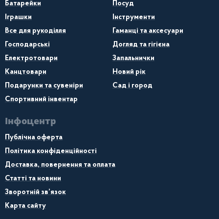
Батарейки
Посуд
Іграшки
Інструменти
Все для рукоділля
Гаманці та аксесуари
Господарські
Догляд та гігієна
Електротовари
Запальнички
Канцтовари
Новий рік
Подарунки та сувеніри
Сад і город
Спортивний інвентар
Інфоцентр
Публічна оферта
Політика конфіденційності
Доставка, повернення та оплата
Статті та новини
Зворотній зв’язок
Карта сайту