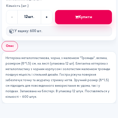
Кількість (шт.)
-
+
Купити
12
шт.
Кількість
У ящику: 600 шт.
Опис
Нігтерізка металопластикова, чорна, з малюнком "Троянда", велика,
розміром (8*1,5) см, на листі (упаковка 12 шт). Елегантна нігтерізка з
металопластику з чорним корпусом і золотистим малюнком троянди
поєднує міцність і стильний дизайн. Гостра ріжуча поверхня
забезпечує точну та акуратну стрижку нігтів. Зручний розмір (8*1,5)
см підходить для повсякденного використання як удома, так і у
поїздках. Запакована на блістері. В упаковці 12 штук. Поставляється у
кількості – 600 штук.