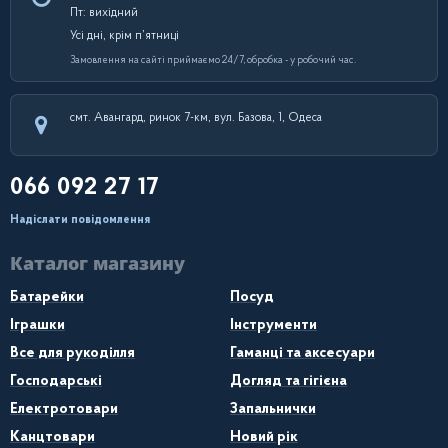
Пт: вихідний
Усі дні, крім п’ятниці
Замовлення на сайті приймаємо 24/7, обробка - у робочий час.
смт. Авангард, ринок 7-км, вул. Базова, 1, Одеса
066 092 27 17
Надіслати повідомлення
Каталог магазину
Батарейки
Посуд
Іграшки
Інструменти
Все для рукоділля
Гаманці та аксесуари
Господарські
Догляд та гігієна
Електротовари
Запальнички
Канцтовари
Новий рік