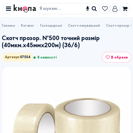
Знайти
Каталог
Господарські
Скотч пакувальний
Скотч прозор. 
Скотч прозор. №500 точний розмір
(40мкм.х45ммх200м) (36/6)
В обране
Артикул:
07554
В наявності