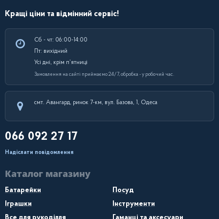
Кращі ціни та відмінний сервіс!
Сб - чт: 06:00-14:00
Пт: вихідний
Усі дні, крім п’ятниці
Замовлення на сайті приймаємо 24/7, обробка - у робочий час.
смт. Авангард, ринок 7-км, вул. Базова, 1, Одеса
066 092 27 17
Надіслати повідомлення
Каталог магазину
Батарейки
Посуд
Іграшки
Інструменти
Все для рукоділля
Гаманці та аксесуари