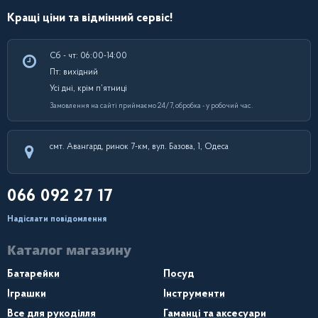
Кращі ціни та відмінний сервіс!
Сб - чт: 06:00-14:00
Пт: вихідний
Усі дні, крім п’ятниці
Замовлення на сайті приймаємо 24/7, обробка - у робочий час.
смт. Авангард, ринок 7-км, вул. Базова, 1, Одеса
066 092 27 17
Надіслати повідомлення
Каталог магазину
Батарейки
Посуд
Іграшки
Інструменти
Все для рукоділля
Гаманці та аксесуари