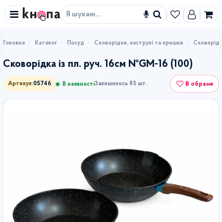
Знайти
Каталог
Посуд
Сковорідки, каструлі та кришки
Сковорідка
Сковорідка із пл. руч. 16см №GM-16 (100)
В обране
Артикул:
05746
Залишилось 85 шт.
В наявності