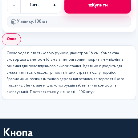
-
+
Купити
1
шт.
Кількість
У ящику: 100 шт.
Опис
Сковорода із пластиковою ручкою, діаметром 16 см. Компактна
сковорідка діаметром 16 см з антипригарним покриттям – відмінне
рішення для повсякденного використання. Ідеально підходить для
смаження яєць, оладок, грінок та інших страв на одну порцію.
Ергономічна ручка з імітацією дерева виготовлена з термостійкого
пластику. Легка, але міцна конструкція забезпечить комфорт в
експлуатації. Поставляється у кількості – 100 штук.
Кнопа