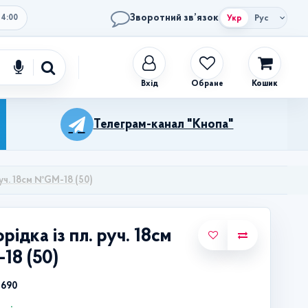
Зворотний зв’язок
Укр
Рус
14:00
Обране
Кошик
Телеграм-канал "Кнопа"
руч. 18см №GM-18 (50)
рідка із пл. руч. 18см
18 (50)
5690