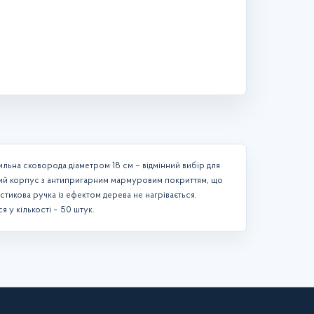
ильна сковорода діаметром 18 см – відмінний вибір для
цний корпус з антипригарним мармуровим покриттям, що
стикова ручка із ефектом дерева не нагрівається.
я у кількості – 50 штук.