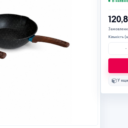
В наявно
120,
Замовлення
Кількість (ш
-
У ящи