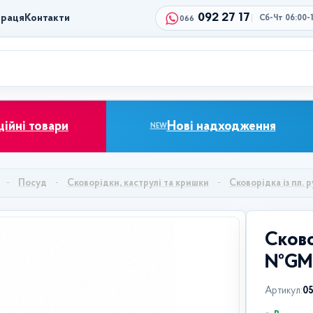
092 27 17
праця
Контакти
Сб-Чт 06:00-
066
ційні товари
Нові надходження
NEW
Посуд
Сковорідки, каструлі та кришки
Сковорідка із пл. 
Сково
№GM-
Артикул:
0