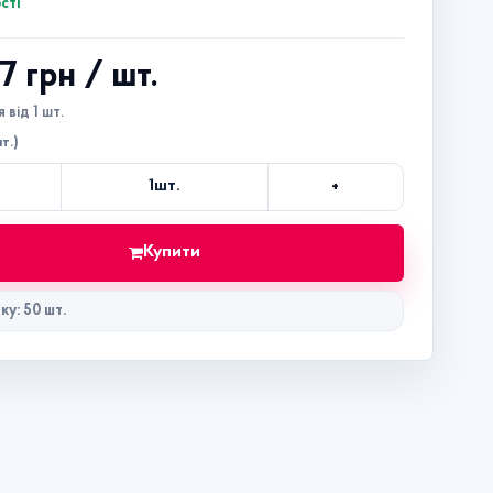
сті
87 грн
/ шт.
 від 1 шт.
т.)
+
1
шт.
Кількість
Купити
ку: 50 шт.