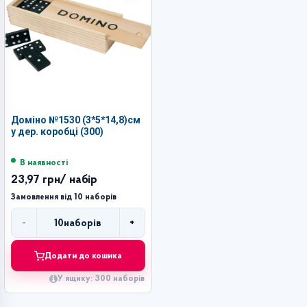
Доміно №1530 (3*5*14,8)см
у дер. коробці (300)
В наявності
23,97 грн
/ набір
Замовлення від 10 наборів
-
+
10
наборів
Кількість
Додати до кошика
У ящику: 300 наборів