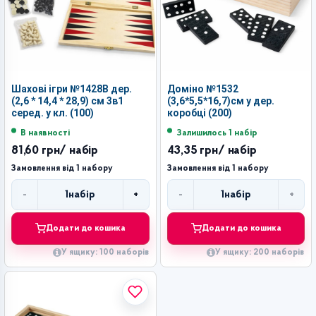
Шахові ігри №1428В дер.
Доміно №1532
(2,6 * 14,4 * 28,9) см 3в1
(3,6*5,5*16,7)см у дер.
серед. у кл. (100)
коробці (200)
В наявності
Залишилось 1 набір
81,60 грн
/ набір
43,35 грн
/ набір
Замовлення від 1 набору
Замовлення від 1 набору
-
+
-
+
1
набір
1
набір
Кількість
Кількість
Додати до кошика
Додати до кошика
У ящику: 100 наборів
У ящику: 200 наборів