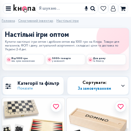
Знайти
Головна
Спортивний інвентар
Настільні ігри
Настільні ігри оптом
Купити настільні ігри оптом і дрібним оптом від 1000 грн на Knopa. Товари для
магазинів, ФОП і дому, актуальний асортимент, складські ціни та доставка по
Україні 2-4 дні.
Від 1000 грн
5000+ товарів
Для дому
мін. сума замовлення
у наявності
та бізнесу
Сортувати:
Категорії та фільтр
За замовчуванням
Показати