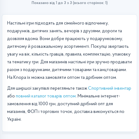
Показано від 1 до 3 з 3 (всього сторінок: 1)
Настільні ігри підходять для сімейного відпочинку,
подарунків, дитячих занять, вечорів з друзями, дороги та
дозвілля вдома. Вони добре працюють у подарунковому,
дитячому й розважальному асортименті. Покупці звертають
увагу на вік, кількість гравців, правила, комплектацію, упаковку
та тематику гри. Для магазинів настільні ігри зручно продавати
разом з подарунками, дитячими товарами та канцтоварами.
На Knopa їх можна замовляти оптом та дрібним оптом.
Для ширшої закупівлі перегляньте також
Спортивний інвентар
або
повний каталог товарів оптом
. Мінімальне інтернет-
замовлення від 1000 грн, доступний дрібний опт для
магазинів, ФОП і торгових точок, доставка виконується по
Україні.