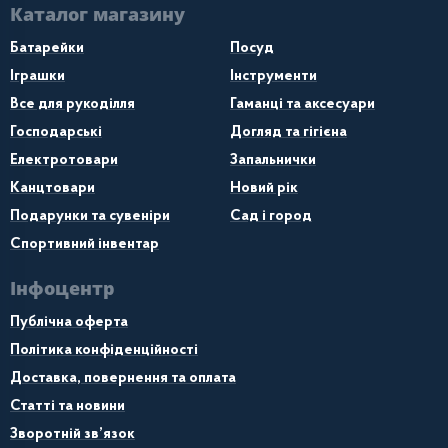
Каталог магазину
Батарейки
Посуд
Іграшки
Інструменти
Все для рукоділля
Гаманці та аксесуари
Господарські
Догляд та гігієна
Електротовари
Запальнички
Канцтовари
Новий рік
Подарунки та сувеніри
Сад і город
Спортивний інвентар
Інфоцентр
Публічна оферта
Політика конфіденційності
Доставка, повернення та оплата
Статті та новини
Зворотній зв’язок