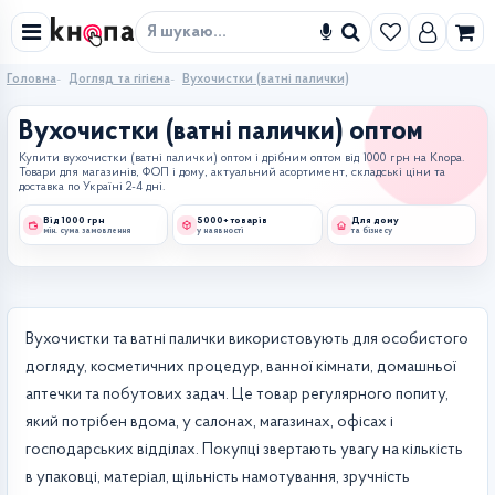
Знайти
Головна
Догляд та гігієна
Вухочистки (ватні палички)
Вухочистки (ватні палички) оптом
Купити вухочистки (ватні палички) оптом і дрібним оптом від 1000 грн на Knopa.
Товари для магазинів, ФОП і дому, актуальний асортимент, складські ціни та
доставка по Україні 2-4 дні.
Від 1000 грн
5000+ товарів
Для дому
мін. сума замовлення
у наявності
та бізнесу
Вухочистки та ватні палички використовують для особистого
догляду, косметичних процедур, ванної кімнати, домашньої
аптечки та побутових задач. Це товар регулярного попиту,
який потрібен вдома, у салонах, магазинах, офісах і
господарських відділах. Покупці звертають увагу на кількість
в упаковці, матеріал, щільність намотування, зручність