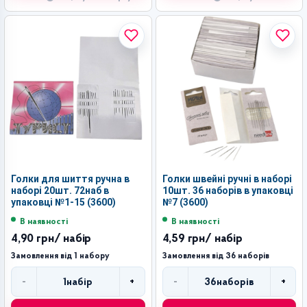
Голки для шиття ручна в
Голки швейні ручні в наборі
наборі 20шт. 72наб в
10шт. 36 наборів в упаковці
упаковці №1-15 (3600)
№7 (3600)
В наявності
В наявності
4,90 грн
/ набір
4,59 грн
/ набір
Замовлення від 1 набору
Замовлення від 36 наборів
-
+
-
+
1
набір
36
наборів
Кількість
Кількість