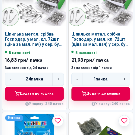
Шпилька метал. срібнв
Шпилька метал. срібна
Господар. у мал. кл. 72шт
Господар. у мал. кл. 72шт
(ціна за мал. пач) у сер. бум.
(ціна за мал. пач) у сер. бум.
короб. 6пач. №3 (240)
короб. 6пач. №4 (240)
В наявності
В наявності
16,83 грн
/ пачка
21,93 грн
/ пачка
Замовлення від 24 пачок
Замовлення від 1 пачки
-
+
-
+
24
пачки
1
пачка
Кількість
Кількість
Додати до кошика
Додати до кошика
У ящику: 240 пачок
У ящику: 240 пачок
Новинка