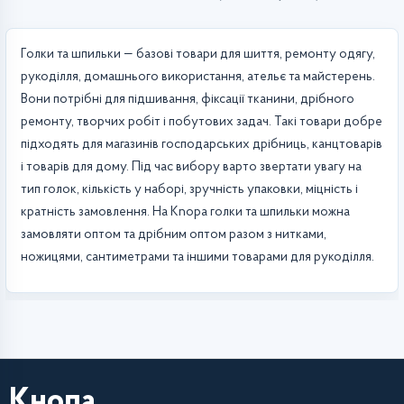
Голки та шпильки — базові товари для шиття, ремонту одягу,
рукоділля, домашнього використання, ательє та майстерень.
Вони потрібні для підшивання, фіксації тканини, дрібного
ремонту, творчих робіт і побутових задач. Такі товари добре
підходять для магазинів господарських дрібниць, канцтоварів
і товарів для дому. Під час вибору варто звертати увагу на
тип голок, кількість у наборі, зручність упаковки, міцність і
кратність замовлення. На Knopa голки та шпильки можна
замовляти оптом та дрібним оптом разом з нитками,
ножицями, сантиметрами та іншими товарами для рукоділля.
Кнопа