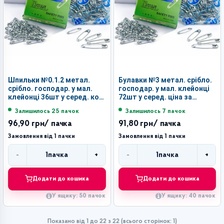
Шпильки №0.1.2 метал.
Булавки №3 метал. срібло.
срібло. господар. у мал.
господар. у мал. клейонці
клейонці 36шт у серед. кор.
72шт у серед. ціна за
24пач. (50)
упаковку (40)
Залишилось 25 пачок
Залишилось 7 пачок
96,90 грн
/ пачка
91,80 грн
/ пачка
Замовлення від 1 пачки
Замовлення від 1 пачки
-
+
-
+
1
пачка
1
пачка
Кількість
Кількість
Додати до кошика
Додати до кошика
У ящику: 50 пачок
У ящику: 40 пачок
Показано від 1 до 22 з 22 (всього сторінок: 1)