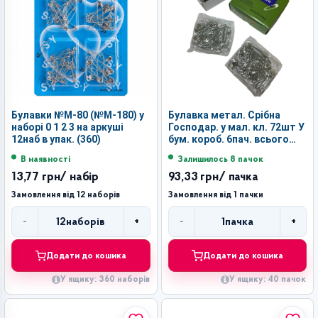
Булавки №М-80 (№М-180) у
Булавка метал. Срібна
наборі 0 1 2 3 на аркуші
Господар. у мал. кл. 72шт У
12наб в упак. (360)
бум. короб. 6пач. всього
432шт №3 (40)
В наявності
Залишилось 8 пачок
13,77 грн
/ набір
93,33 грн
/ пачка
Замовлення від 12 наборів
Замовлення від 1 пачки
-
+
-
+
12
наборів
1
пачка
Кількість
Кількість
Додати до кошика
Додати до кошика
У ящику: 360 наборів
У ящику: 40 пачок