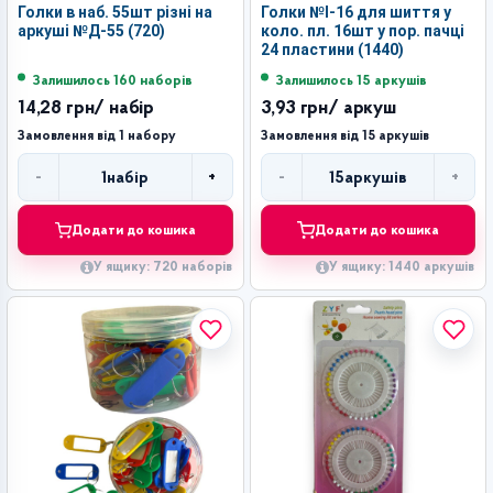
Голки в наб. 55шт різні на
Голки №І-16 для шиття у
аркуші №Д-55 (720)
коло. пл. 16шт у пор. пачці
24 пластини (1440)
Залишилось 160 наборів
Залишилось 15 аркушів
14,28 грн
/ набір
3,93 грн
/ аркуш
Замовлення від 1 набору
Замовлення від 15 аркушів
-
+
-
+
1
набір
15
аркушів
Кількість
Кількість
Додати до кошика
Додати до кошика
У ящику: 720 наборів
У ящику: 1440 аркушів