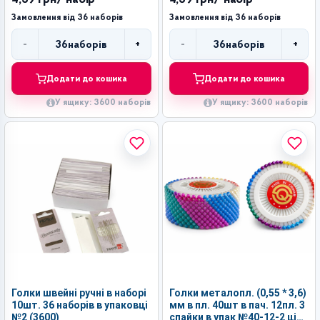
Замовлення від 36 наборів
Замовлення від 36 наборів
-
+
-
+
36
наборів
36
наборів
Кількість
Кількість
Додати до кошика
Додати до кошика
У ящику: 3600 наборів
У ящику: 3600 наборів
Голки швейні ручні в наборі
Голки металопл. (0,55 * 3,6)
10шт. 36 наборів в упаковці
мм в пл. 40шт в пач. 12пл. 3
№2 (3600)
спайки в упак №40-12-2 ціна