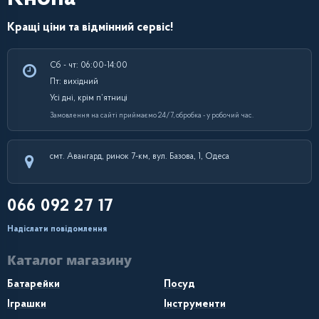
Кращі ціни та відмінний сервіс!
Сб - чт: 06:00-14:00
Пт: вихідний
Усі дні, крім п’ятниці
Замовлення на сайті приймаємо 24/7, обробка - у робочий час.
смт. Авангард, ринок 7-км, вул. Базова, 1, Одеса
066 092 27 17
Надіслати повідомлення
Каталог магазину
Батарейки
Посуд
Іграшки
Інструменти