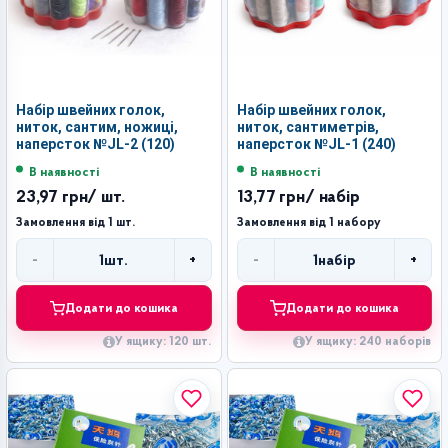
Набір швейних голок,
Набір швейних голок,
ниток, сантим, ножиці,
ниток, сантиметрів,
наперсток №JL-2 (120)
наперсток №JL-1 (240)
В наявності
В наявності
23,97 грн
/ шт.
13,77 грн
/ набір
Замовлення від 1 шт.
Замовлення від 1 набору
-
+
-
+
1
шт.
1
набір
Кількість
Кількість
Додати до кошика
Додати до кошика
У ящику: 120 шт.
У ящику: 240 наборів