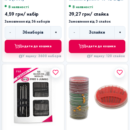
за спайку (120)
В наявності
В наявності
4,59 грн
/ набір
39,27 грн
/ спайка
Замовлення від 36 наборів
Замовлення від 3 спайок
-
+
-
+
36
наборів
3
спайки
Кількість
Кількість
Додати до кошика
Додати до кошика
У ящику: 3600 наборів
У ящику: 120 спайок