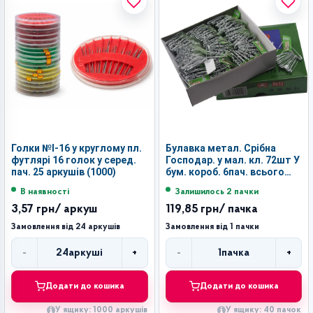
Голки №І-16 у круглому пл.
Булавка метал. Срібна
футлярі 16 голок у серед.
Господар. у мал. кл. 72шт У
пач. 25 аркушів (1000)
бум. короб. 6пач. всього
432шт №4 (40)
В наявності
Залишилось 2 пачки
3,57 грн
/ аркуш
119,85 грн
/ пачка
Замовлення від 24 аркушів
Замовлення від 1 пачки
-
+
-
+
24
аркуші
1
пачка
Кількість
Кількість
Додати до кошика
Додати до кошика
У ящику: 1000 аркушів
У ящику: 40 пачок