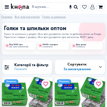
Знайти
Головна
Все для рукоділля
Голки та шпильки
Голки та шпильки оптом
Голки та шпильки у розділі «Все для рукоділля» оптом та дрібним оптом на Knopa.
Практичні товари з розділу «Все для рукоділля» для магазинів, ФОП і дому.
Від 1000 грн
5000+ товарів
Для дому
мін. сума замовлення
у наявності
та бізнесу
Сортувати:
Категорії та фільтр
За замовчуванням
Показати
Новинка
Новинка