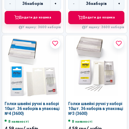
-
+
-
+
36
наборів
36
наборів
Кількість
Кількість
Додати до кошика
Додати до кошика
У ящику: 3600 наборів
У ящику: 3600 наборів
Голки швейні ручні в наборі
Голки швейні ручні у наборі
10шт. 36 наборів в упаковці
10шт. 36 наборів в упаковці
№4 (3600)
№3 (3600)
В наявності
В наявності
4,59 грн
/ набір
4,59 грн
/ набір