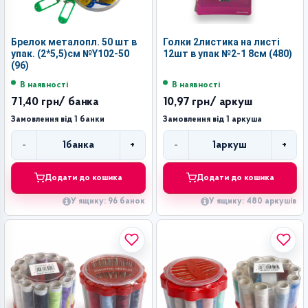
Брелок металопл. 50 шт в
Голки 2листика на листі
упак. (2*5,5)см №Y102-50
12шт в упак №2-1 8см (480)
(96)
В наявності
В наявності
71,40 грн
/ банка
10,97 грн
/ аркуш
Замовлення від 1 банки
Замовлення від 1 аркуша
-
+
-
+
1
банка
1
аркуш
Кількість
Кількість
Додати до кошика
Додати до кошика
У ящику: 96 банок
У ящику: 480 аркушів