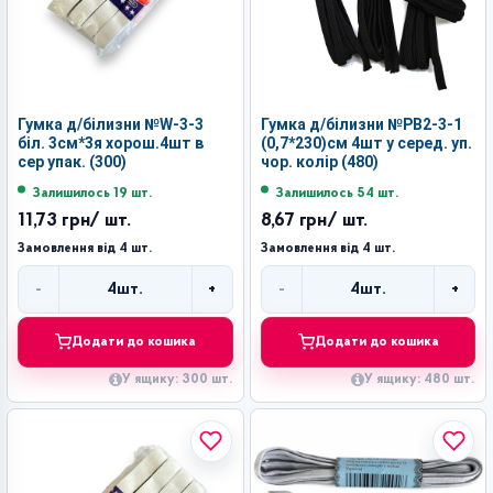
Гумка д/білизни №W-3-3
Гумка д/білизни №РВ2-3-1
біл. 3см*3я хорош.4шт в
(0,7*230)см 4шт у серед. уп.
сер упак. (300)
чор. колір (480)
Залишилось 19 шт.
Залишилось 54 шт.
11,73 грн
/ шт.
8,67 грн
/ шт.
Замовлення від 4 шт.
Замовлення від 4 шт.
-
+
-
+
4
шт.
4
шт.
Кількість
Кількість
Додати до кошика
Додати до кошика
У ящику: 300 шт.
У ящику: 480 шт.