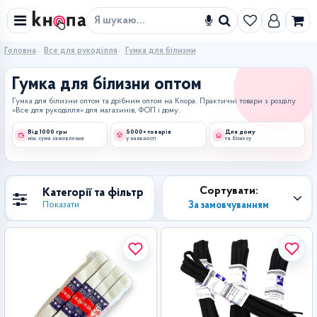
Знайти
Головна
Все для рукоділля
Гумка для білизни
Гумка для білизни оптом
Гумка для білизни оптом та дрібним оптом на Knopa. Практичні товари з розділу
«Все для рукоділля» для магазинів, ФОП і дому.
Від 1000 грн
5000+ товарів
Для дому
мін. сума замовлення
у наявності
та бізнесу
Сортувати:
Категорії та фільтр
За замовчуванням
Показати