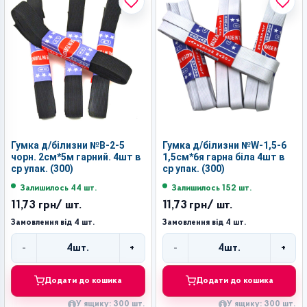
Гумка д/білизни №В-2-5
Гумка д/білизни №W-1,5-6
чорн. 2см*5м гарний. 4шт в
1,5см*6я гарна біла 4шт в
ср упак. (300)
ср упак. (300)
Залишилось 44 шт.
Залишилось 152 шт.
11,73 грн
/ шт.
11,73 грн
/ шт.
Замовлення від 4 шт.
Замовлення від 4 шт.
-
+
-
+
4
шт.
4
шт.
Кількість
Кількість
Додати до кошика
Додати до кошика
У ящику: 300 шт.
У ящику: 300 шт.