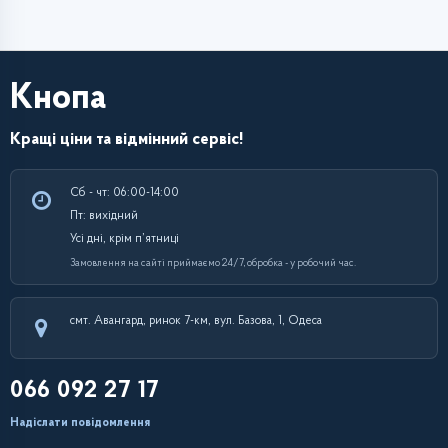
Кнопа
Кращі ціни та відмінний сервіс!
Сб - чт: 06:00-14:00
Пт: вихідний
Усі дні, крім п’ятниці
Замовлення на сайті приймаємо 24/7, обробка - у робочий час.
смт. Авангард, ринок 7-км, вул. Базова, 1, Одеса
066 092 27 17
Надіслати повідомлення