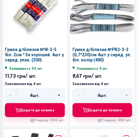
Гумка д/білизни №W-2-5
Гумка д/білизни №РВ2-3-3
біл. 2см * 5я хороший. 4шт у
(0,7*230)см 4шт у серед. уп.
серед. упак. (300)
біл. колір (480)
Залишилось 92 шт.
Залишилось 4 шт.
11,73 грн
/ шт.
8,67 грн
/ шт.
Замовлення від 4 шт.
Замовлення від 4 шт.
-
+
-
+
4
шт.
4
шт.
Кількість
Кількість
Додати до кошика
Додати до кошика
У ящику: 300 шт.
У ящику: 480 шт.