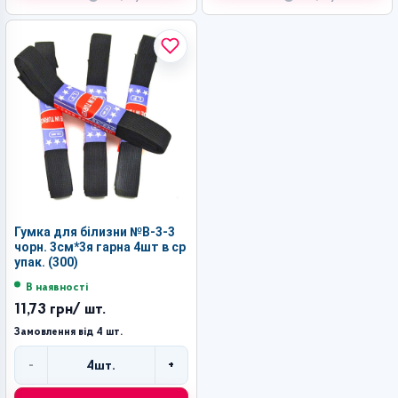
Гумка для білизни №В-3-3
чорн. 3см*3я гарна 4шт в ср
упак. (300)
В наявності
11,73 грн
/ шт.
Замовлення від 4 шт.
-
+
4
шт.
Кількість