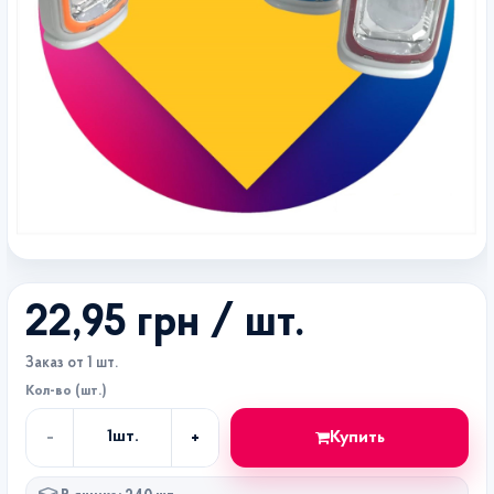
22,95 грн
/ шт.
Заказ от 1 шт.
Кол-во (шт.)
-
+
Купить
1
шт.
Кол-
во