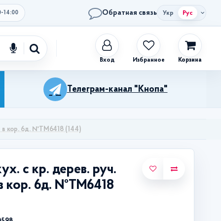
Обратная связь
Укр
Рус
0-14:00
Избранное
Корзина
Телеграм-канал "Кнопа"
т в кор. 6д. №ТМ6418 (144)
ух. с кр. дерев. руч.
в кор. 6д. №ТМ6418