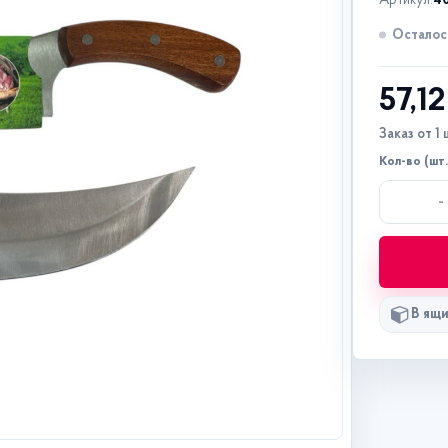
Артикул:
4
Осталось
57,1
Заказ от 1 
Кол-во (шт.
-
В ящи