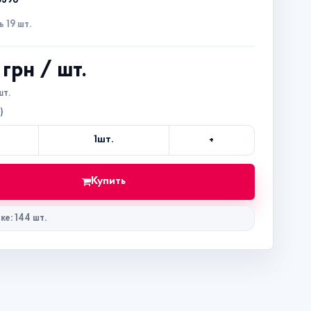
0598
 19 шт.
2 грн
/ шт.
шт.
)
+
1
шт.
Кол-
во
Купить
ке: 144 шт.