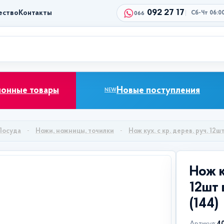
092 27 17
ество
Контакты
Сб-Чт 06:0
066
ионные товары
Новые поступления
NEW
Посуда
Ножи, ножницы, точилки
Нож кух. с кр. дерев. руч. 12ш
Нож к
12шт 
(144)