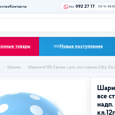
092 27 17
ество
Контакты
Сб-Чт 06:0
066
ионные товары
Новые поступления
NEW
Шарики
Шарики №12В-3 резин. с рис. все стороны 2,8гр 12д с .
Шарик
все с
надп.
кл.12