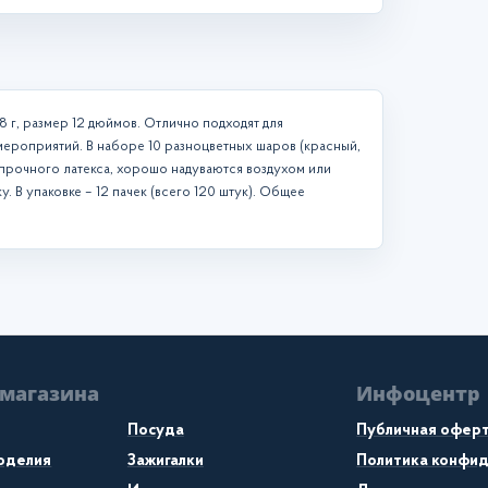
 г, размер 12 дюймов. Отлично подходят для
мероприятий. В наборе 10 разноцветных шаров (красный,
з прочного латекса, хорошо надуваются воздухом или
. В упаковке – 12 пачек (всего 120 штук). Общее
 магазина
Инфоцентр
Посуда
Публичная офер
коделия
Зажигалки
Политика конфи