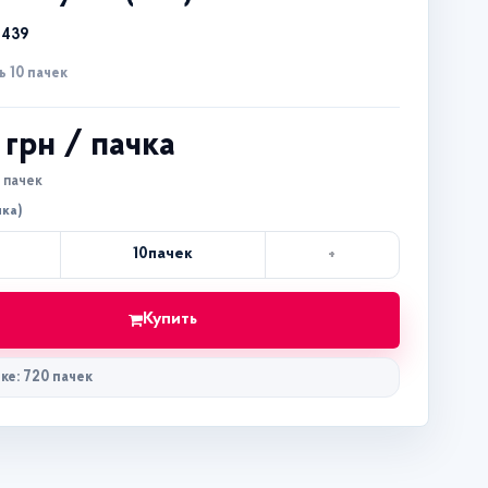
5439
 10 пачек
8 грн
/ пачка
0 пачек
чка)
+
10
пачек
Кол-
во
Купить
ке: 720 пачек