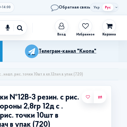
Обратная связь
Укр
Рус
0-14:00
Избранное
Корзина
Телеграм-канал "Кнопа"
 надп. рис. точки 10шт в кл.12пач в упак (720)
и №12В-3 резин. с рис.
тороны 2,8гр 12д с .
 рис. точки 10шт в
пач в упак (720)