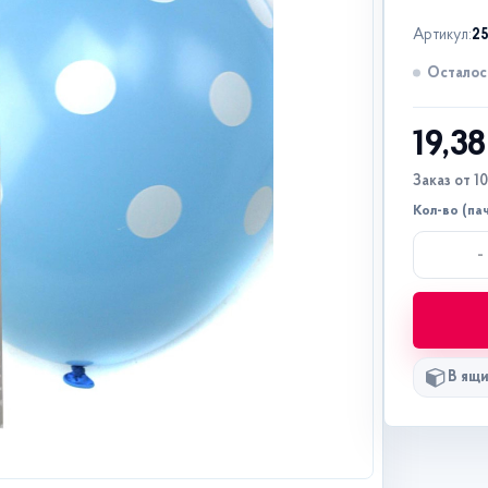
Артикул:
2
Осталось
19,3
Заказ от 1
Кол-во (па
-
В ящи